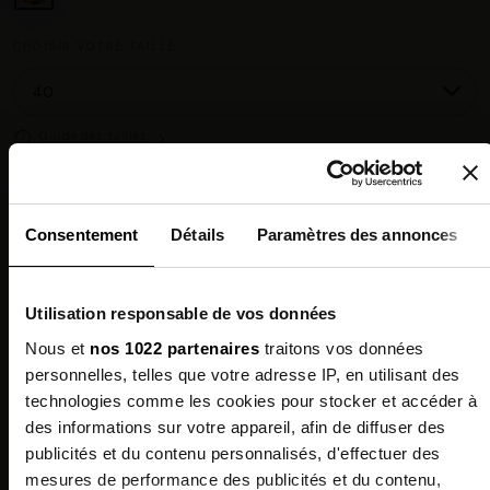
CHOISIR VOTRE TAILLE :
Guide des tailles
Chez vous en 3 à 5 jours ouvrés
◉
Consentement
Détails
Paramètres des annonces
Livraison offerte dès 100 €
✓
14 jours pour changer d'avis
↺
Point relais disponible
◎
Utilisation responsable de vos données
Nous et
nos 1022 partenaires
traitons vos données
Description
personnelles, telles que votre adresse IP, en utilisant des
technologies comme les cookies pour stocker et accéder à
Composition
des informations sur votre appareil, afin de diffuser des
publicités et du contenu personnalisés, d'effectuer des
mesures de performance des publicités et du contenu,
Qualités Environnementales