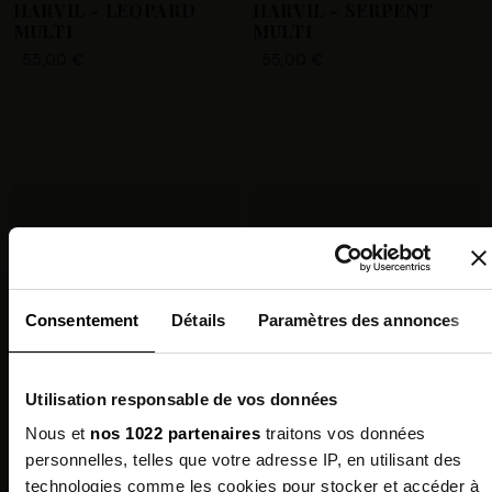
HARVIL - LEOPARD
HARVIL - SERPENT
MULTI
MULTI
55,00 €
55,00 €
Consentement
Détails
Paramètres des annonces
Utilisation responsable de vos données
+1
Nous et
nos 1022 partenaires
traitons vos données
MONAGUM - TAN
MONAGUM - OR MULTI
MULTI
personnelles, telles que votre adresse IP, en utilisant des
65,00 €
technologies comme les cookies pour stocker et accéder à
65,00 €