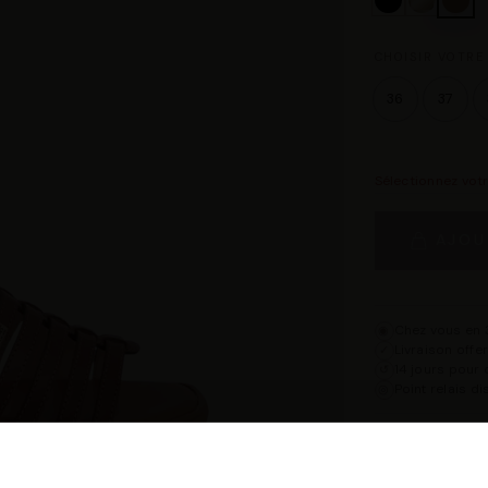
CHOISIR VOTRE 
36
37
Sélectionnez vot
AJOU
Chez vous en 3
◉
Livraison offe
✓
14 jours pour 
↺
Point relais d
◎
Description