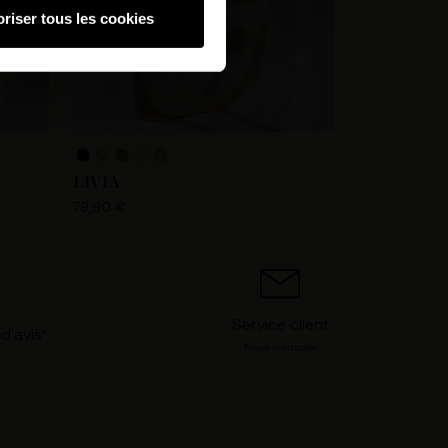
riser tous les cookies
hnologies similaires pour
ez, nous pourrons stocker,
 IP, les informations de
 avez le choix d’« Accepter »
s préférences concernant
. Vous pouvez à tout moment
LIVIA
79,90 €
Service client
d'avis*
Nous contacter