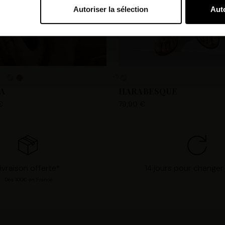
Autoriser la sélection
Auto
bi et nos partenaires souhaitons utiliser des cookies et des tec
orer nos services et personnaliser les annonces. Si vous l’accept
s personnelles telles que vos visites à ce site Web, les adresses
es que votre adresse e-mail et les identifiants des cookies. Vous
tions, de « Refuser » pour vous y opposer ou de sélectionner vo
+5
n cliquant sur « Valider la sélection » pour valider vos options
A
HARABESQUE
consultant notre page
Gestion des cookies
.
€
79,90 €
ivraison offerte*
14 jours pour changer 
Dès 100€ en France