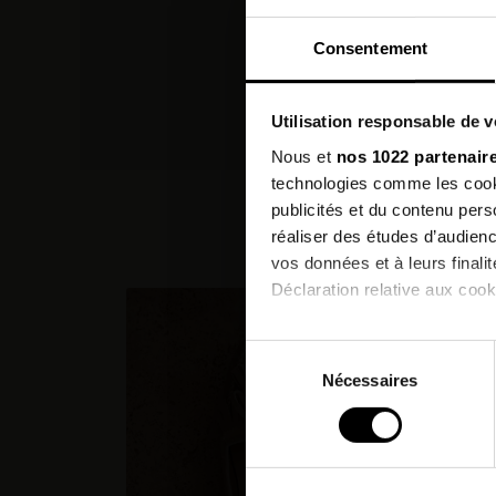
Consentement
Utilisation responsable de 
Nous et
nos 1022 partenair
technologies comme les cooki
publicités et du contenu per
Les c
réaliser des études d’audienc
vos données et à leurs final
Déclaration relative aux cooki
Si vous le permettez, nous a
Sélection
Collecter des informatio
Nécessaires
du
Identifier votre appareil
consentement
digitales).
Pour en savoir plus sur le tr
Détails »
. Vous pouvez modifi