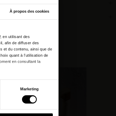
À propos des cookies
ronnementales
ous à
etter
 en utilisant des
, afin de diffuser des
r votre
s et du contenu, ainsi que de
de !*
cheté:
oix quant à l'utilisation de
moment en consultant la
& offres
à plusieurs mètres près
Marketing
pécifiques (empreintes
, reportez-vous à la
section «
claration sur les cookies.