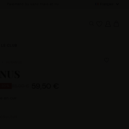
 partir de 100€
De
LE CLUB
HURANUS
NUS
59,50 €
85,00 €
-30%
 en cuir
 COULEUR :