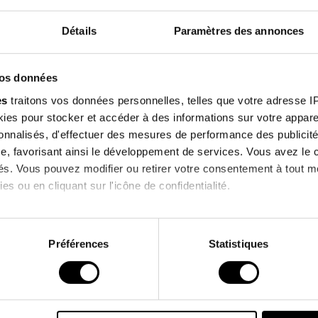
Composition
Détails
Paramètres des annonces
Qualités Envi
Inscrivez-v
vos données
notre newsl
es
traitons vos données personnelles, telles que votre adresse IP,
es pour stocker et accéder à des informations sur votre appareil
et profitez de -10% su
sonnalisés, d'effectuer des mesures de performance des publicité
prochaine comman
lients qui ont acheté ce produit ont également a
e, favorisant ainsi le développement de services. Vous avez le ch
ités. Vous pouvez modifier ou retirer votre consentement à tout 
es ou en cliquant sur l'icône de confidentialité.
J'accepte de recevoir des informations 
imerions également :
commerciales de la marque.
ns sur votre localisation géographique qui peuvent être précises 
Préférences
Statistiques
 en l'analysant activement pour en relever les caractéristiques s
*Hors promotions en cours.
aitement de vos données personnelles et définir vos préférences
er ou retirer votre consentement à tout moment à partir de la dé