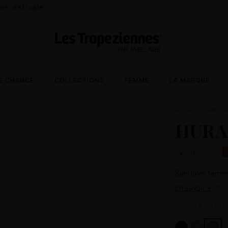
ns frais et livraison gratuite en France Métropolitaine à
E CHANCE
COLLECTIONS
FEMME
LA MARQUE
Accueil
Femme
HURA
EN STOCK
Sandales femme
En savoir +
CHOISIR VOTRE