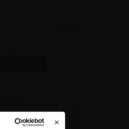
TAILLE :
38
39
40
41
Guide des tailles
re pointure
TER AU PANIER
 à 5 jours ouvrés
rte dès 100 €
changer d'avis
isponible