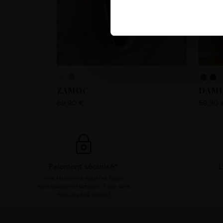
Les Tropeziennes par M. Belar
fournir, mettre à jour, améli
accéder et traiter des donnée
votre compte utilisateur tell
pour consentir à ces utilisa
chaque catégorie de cookie e
ZAMOC
DAMI
modifier vos préférences en 
89,90 €
59,90 
Paiement sécurisé*
L
Visa, Mastercard, ApplePay, Paypal,
Alma (paiement fractionné, 3 fois sans
frais dès 80€ d'achat)