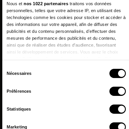
Nous et
nos 1022 partenaires
traitons vos données
personnelles, telles que votre adresse IP, en utilisant des
Qualités Environnementales
technologies comme les cookies pour stocker et accéder à
des informations sur votre appareil, afin de diffuser des
publicités et du contenu personnalisés, d'effectuer des
mesures de performance des publicités et du contenu,
Les clients qui ont acheté ce produit ont
Inscrivez-vous à
ainsi que de réaliser des études d’audience, favorisant
également acheté:
notre newsletter
ainsi le développement de services. Vous avez le choix
et profitez de -10% sur votre
quant à l'utilisation de vos données et à leurs finalités.
prochaine commande !*
Vous pouvez modifier ou retirer votre consentement à tout
Sélection
moment en consultant la Déclaration relative aux cookies
Nécessaires
du
ou en cliquant sur l'icône de confidentialité.
J'accepte de recevoir des informations & offres
consentement
commerciales de la marque.
Préférences
Si vous le permettez, nous aimerions également :
*Hors promotions en cours.
Collecter des informations sur votre localisation
Statistiques
géographique qui peuvent être précises à plusieurs
mètres près
Identifier votre appareil en l'analysant activement pour
Marketing