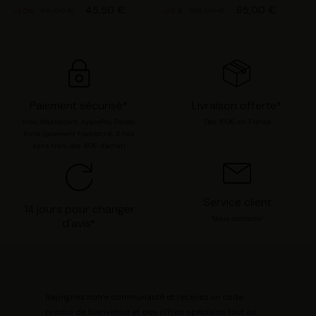
opposer ou de sélectionner vos préférences concernant
45,50 €
65,00 €
65,00 €
135,00 €
-30%
-70 €
chaque catégorie de cookie en cliquant sur « Valider la
sélection » pour valider vos options. Vous pouvez à tout
moment modifier vos préférences en consultant notre
page
Gestion des cookies
.
Paiement sécurisé*
Livraison offerte*
Visa, Mastercard, ApplePay, Paypal,
Dès 100€ en France
Alma (paiement fractionné, 3 fois
sans frais dès 80€ d'achat)
Service client
14 jours pour changer
Nous contacter
d'avis*
Rejoignez notre communauté et recevez un code
promo de bienvenue et des offres spéciales tout au