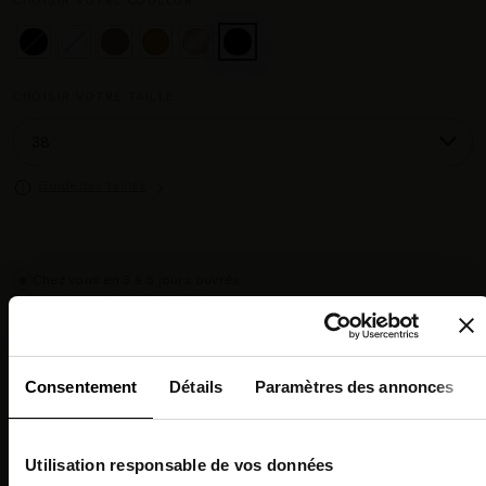
CHOISIR VOTRE TAILLE :
Guide des tailles
Chez vous en 3 à 5 jours ouvrés
◉
Livraison offerte dès 100 €
✓
14 jours pour changer d'avis
↺
Point relais disponible
◎
Consentement
Détails
Paramètres des annonces
Description
Utilisation responsable de vos données
Composition