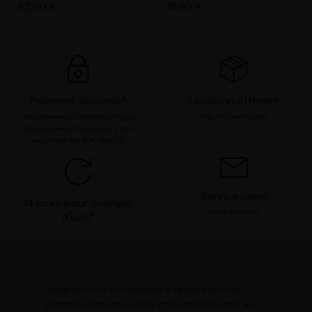
65,00 €
79,90 €
chaque catégorie de cookie en cliquant sur « Valider la
sélection » pour valider vos options. Vous pouvez à tout
moment modifier vos préférences en consultant notre
page
Gestion des cookies
.
Paiement sécurisé*
Livraison offerte*
Visa, Mastercard, ApplePay, Paypal,
Dès 100€ en France
Alma (paiement fractionné, 3 fois
sans frais dès 80€ d'achat)
Service client
14 jours pour changer
Nous contacter
d'avis*
Rejoignez notre communauté et recevez un code
promo de bienvenue et des offres spéciales tout au