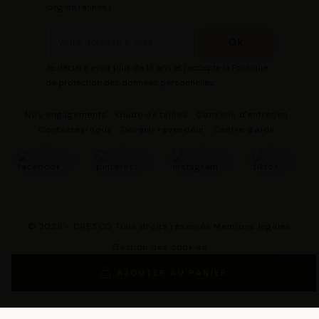
long de l'année !
Je déclare avoir plus de 16 ans et j'accepte la Politique
de protection des données personnelles
Nos engagements
Guide de tailles
Conseils d'entretien
Contactez-nous
Devenir revendeur
Centre d'aide
© 2026 - DRESCO Tous droits réservés
Mentions légales
Gestion des cookies
Politique de protection des données personnelles
AJOUTER AU PANIER
Conditions Générales de Vente
Conditions Générales d'Utilisation