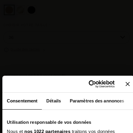
CHOISIR VOTRE TAILLE :
Guide des tailles
Chez vous en 3 à 5 jours ouvrés
◉
Livraison offerte dès 100 €
✓
14 jours pour changer d'avis
↺
Point relais disponible
◎
Consentement
Détails
Paramètres des annonces
Description
Utilisation responsable de vos données
Composition
Nous et
nos 1022 partenaires
traitons vos données