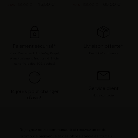
45,50 €
65,00 €
65,00 €
135,00 €
-30%
-70 €
Paiement sécurisé*
Livraison offerte*
Visa, Mastercard, ApplePay, Paypal,
Dès 100€ en France
Alma (paiement fractionné, 3 fois
sans frais dès 80€ d'achat)
Service client
14 jours pour changer
Nous contacter
d'avis*
Rejoignez notre communauté et recevez un code
promo de bienvenue et des offres spéciales tout au