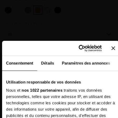
CHOISIR VOTRE TAILLE :
Guide des tailles
Consentement
Détails
Paramètres des annonces
Chez vous en 3 à 5 jours ouvrés
◉
Livraison offerte dès 100 €
✓
14 jours pour changer d'avis
↺
Utilisation responsable de vos données
Point relais disponible
◎
Nous et
nos 1022 partenaires
traitons vos données
personnelles, telles que votre adresse IP, en utilisant des
Description
technologies comme les cookies pour stocker et accéder à
des informations sur votre appareil, afin de diffuser des
Composition
publicités et du contenu personnalisés, d'effectuer des