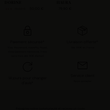
DORINE
HAURA
opposer ou de sélectionner vos préférences concernant
50,00 €
79,90 €
75,00 €
chaque catégorie de cookie en cliquant sur « Valider la
-25 €
sélection » pour valider vos options. Vous pouvez à tout
moment modifier vos préférences en consultant notre
page
Gestion des cookies
.
Paiement sécurisé*
Livraison offerte*
Visa, Mastercard, ApplePay, Paypal,
Dès 100€ en France
Alma (paiement fractionné, 3 fois
sans frais dès 80€ d'achat)
Service client
14 jours pour changer
Nous contacter
d'avis*
Rejoignez notre communauté et recevez un code