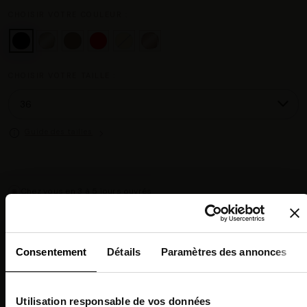
CHOISIR VOTRE COULEUR :
CHOISIR VOTRE TAILLE :
Guide des tailles
Chez vous en 3 à 5 jours ouvrés
◉
Livraison offerte dès 100 €
✓
14 jours pour changer d'avis
↺
Point relais disponible
◎
Consentement
Détails
Paramètres des annonces
Description
Utilisation responsable de vos données