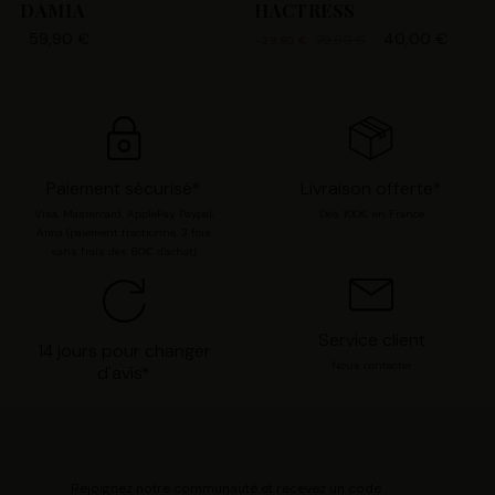
DAMIA
HACTRESS
59,90 €
40,00 €
79,90 €
-39,90 €
Paiement sécurisé*
Livraison offerte*
Visa, Mastercard, ApplePay, Paypal,
Dès 100€ en France
Alma (paiement fractionné, 3 fois
sans frais dès 80€ d'achat)
Service client
14 jours pour changer
Nous contacter
d'avis*
Rejoignez notre communauté et recevez un code