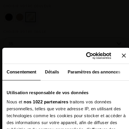
CHOISIR VOTRE COULEUR :
CHOISIR VOTRE TAILLE :
Guide des tailles
Consentement
Détails
Paramètres des annonces
Chez vous en 3 à 5 jours ouvrés
◉
Livraison offerte dès 100 €
✓
14 jours pour changer d'avis
↺
Utilisation responsable de vos données
Point relais disponible
◎
Nous et
nos 1022 partenaires
traitons vos données
personnelles, telles que votre adresse IP, en utilisant des
Description
technologies comme les cookies pour stocker et accéder à
des informations sur votre appareil, afin de diffuser des