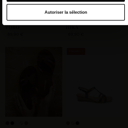
section « Détails »
. Vous pouvez modifier ou retirer votre
consentement à tout moment à partir de la déclaration sur
Autoriser la sélection
les cookies.
TOBO
HIKA
Les Tropeziennes par M. Belarbi et nos
99,90 €
69,90 €
partenaires souhaitons utiliser des cookies et des
technologies similaires pour fournir, mettre à jour, améliorer
nos services et personnaliser les annonces. Si vous
PROMO !
l’acceptez, nous pourrons stocker, accéder et traiter des
données personnelles telles que vos visites à ce site Web,
les adresses IP, les informations de votre compte
utilisateur telles que votre adresse e-mail et les identifiants
des cookies. Vous avez le choix d’« Accepter » pour
consentir à ces utilisations, de « Refuser » pour vous y
opposer ou de sélectionner vos préférences concernant
chaque catégorie de cookie en cliquant sur « Valider la
sélection » pour valider vos options. Vous pouvez à tout
moment modifier vos préférences en consultant notre
+8
page
Gestion des cookies
.