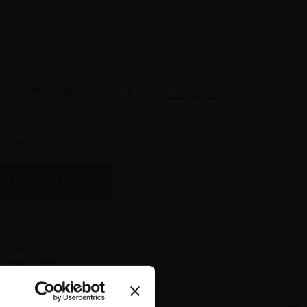
 COULEUR :
TAILLE :
37
38
39
40
41
Guide des tailles
re pointure
TER AU PANIER
 à 5 jours ouvrés
rte dès 100 €
changer d'avis
isponible