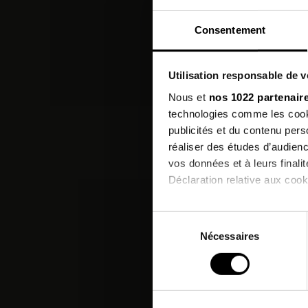
Consentement
Utilisation responsable de 
Nous et
nos 1022 partenair
technologies comme les cooki
publicités et du contenu per
Les c
réaliser des études d’audienc
vos données et à leurs final
Déclaration relative aux cooki
Si vous le permettez, nous a
Sélection
Collecter des informatio
Nécessaires
du
Identifier votre appareil
consentement
digitales).
Pour en savoir plus sur le tr
Détails »
. Vous pouvez modifi