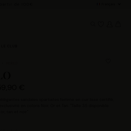
 partir de 100€
De
LE CLUB
HERILO
LO
59,90 €
légantes sandales spartiates femme en cuir lisse certifié,
xclusivité en coloris Noir, Or et Tan. "Taille 35 disponible
r, tan et noir"