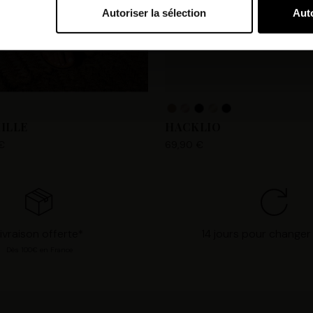
Autoriser la sélection
Auto
bi et nos partenaires souhaitons utiliser des cookies et des tec
orer nos services et personnaliser les annonces. Si vous l’accept
s personnelles telles que vos visites à ce site Web, les adresses
es que votre adresse e-mail et les identifiants des cookies. Vous
tions, de « Refuser » pour vous y opposer ou de sélectionner vo
n cliquant sur « Valider la sélection » pour valider vos options
ILLE
HACKLIO
consultant notre page
Gestion des cookies
.
€
69,90 €
ivraison offerte*
14 jours pour changer 
Dès 100€ en France