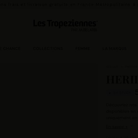
ns frais et livraison gratuite en France Métropolitaine à
E CHANCE
COLLECTIONS
FEMME
LA MARQUE
Accueil
Femme
HERI
EN STOCK
Découvrez nos é
disponibles en e
uniquement en o
En savoir +