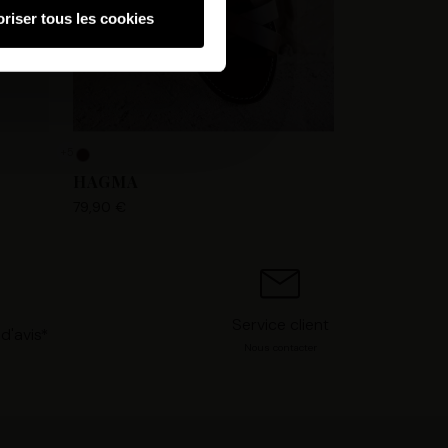
riser tous les cookies
hnologies similaires pour
ez, nous pourrons stocker,
 IP, les informations de
 avez le choix d’« Accepter »
s préférences concernant
+5
. Vous pouvez à tout moment
HAGMA
79,90 €
Service client
d'avis*
Nous contacter