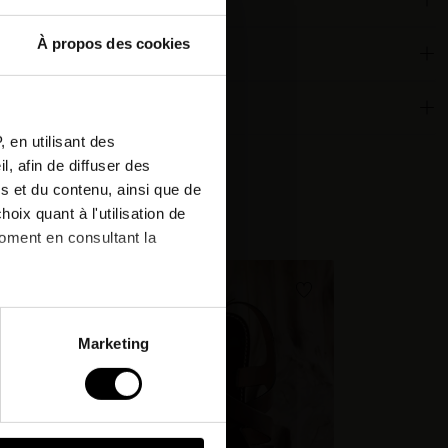
À propos des cookies
ous à
ronnementales
etter
 en utilisant des
, afin de diffuser des
r votre
s et du contenu, ainsi que de
de !*
cheté:
oix quant à l'utilisation de
moment en consultant la
& offres
à plusieurs mètres près
Marketing
pécifiques (empreintes
, reportez-vous à la
section «
claration sur les cookies.