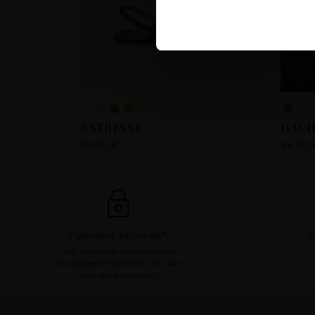
Les Tropeziennes par M. Belar
fournir, mettre à jour, améli
accéder et traiter des donnée
votre compte utilisateur tell
pour consentir à ces utilisa
+6
chaque catégorie de cookie e
BATRESSE
HACH
modifier vos préférences en 
59,90 €
85,00 
Paiement sécurisé*
L
Visa, Mastercard, ApplePay, Paypal,
Alma (paiement fractionné, 3 fois sans
frais dès 80€ d'achat)