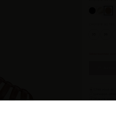
CHOISIR VOTRE
CHOISIR VOTRE 
35
36
Sélectionnez vot
AJOU
Chez vous en 3
◉
Livraison offe
✓
14 jours pour 
↺
Point relais d
◎
Description