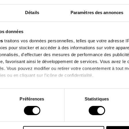
Détails
Paramètres des annonces
Composition
Inscrivez-v
Qualités Envi
vos données
notre newsl
es
traitons vos données personnelles, telles que votre adresse IP,
es pour stocker et accéder à des informations sur votre appareil
et profitez de -10% su
sonnalisés, d'effectuer des mesures de performance des publicité
prochaine comman
lients qui ont acheté ce produit ont également a
e, favorisant ainsi le développement de services. Vous avez le ch
ités. Vous pouvez modifier ou retirer votre consentement à tout 
es ou en cliquant sur l'icône de confidentialité.
J'accepte de recevoir des informations 
imerions également :
commerciales de la marque.
ns sur votre localisation géographique qui peuvent être précises 
Préférences
Statistiques
 en l'analysant activement pour en relever les caractéristiques s
*Hors promotions en cours.
aitement de vos données personnelles et définir vos préférences
er ou retirer votre consentement à tout moment à partir de la dé