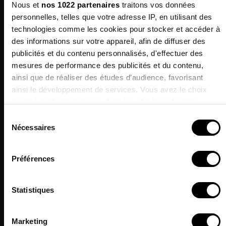
Nous et
nos 1022 partenaires
traitons vos données
Qualités Environnementales
personnelles, telles que votre adresse IP, en utilisant des
technologies comme les cookies pour stocker et accéder à
des informations sur votre appareil, afin de diffuser des
publicités et du contenu personnalisés, d'effectuer des
Les clients qui ont acheté ce produit ont
mesures de performance des publicités et du contenu,
Inscrivez-vous à
ainsi que de réaliser des études d’audience, favorisant
également acheté:
notre newsletter
ainsi le développement de services. Vous avez le choix
et profitez de -10% sur votre
quant à l'utilisation de vos données et à leurs finalités.
prochaine commande !*
Vous pouvez modifier ou retirer votre consentement à tout
Sélection
moment en consultant la Déclaration relative aux cookies
Nécessaires
du
ou en cliquant sur l'icône de confidentialité.
J'accepte de recevoir des informations & offres
consentement
commerciales de la marque.
Préférences
Si vous le permettez, nous aimerions également :
*Hors promotions en cours.
Collecter des informations sur votre localisation
Statistiques
géographique qui peuvent être précises à plusieurs
mètres près
Identifier votre appareil en l'analysant activement pour
Marketing