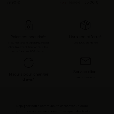
opposer ou de sélectionner vos préférences concernant
79,90 €
35,00 €
75,00 €
-40 €
chaque catégorie de cookie en cliquant sur « Valider la
sélection » pour valider vos options. Vous pouvez à tout
moment modifier vos préférences en consultant notre
page
Gestion des cookies
.
Paiement sécurisé*
Livraison offerte*
Visa, Mastercard, ApplePay, Paypal,
Dès 100€ en France
Alma (paiement fractionné, 3 fois
sans frais dès 80€ d'achat)
Service client
14 jours pour changer
Nous contacter
d'avis*
Rejoignez notre communauté et recevez un code
promo de bienvenue et des offres spéciales tout au