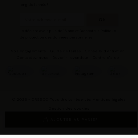
long de l'année !
Je déclare avoir plus de 16 ans et j'accepte la Politique
de protection des données personnelles
Nos engagements
Guide de tailles
Conseils d'entretien
Contactez-nous
Devenir revendeur
Centre d'aide
© 2026 - DRESCO Tous droits réservés
Mentions légales
Gestion des cookies
Politique de protection des données personnelles
AJOUTER AU PANIER
Conditions Générales de Vente
Conditions Générales d'Utilisation