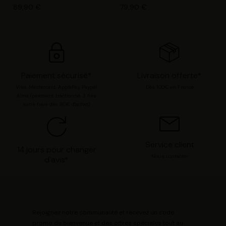
chaque catégorie de cookie en cliquant sur « Valider la
89,90 €
79,90 €
sélection » pour valider vos options. Vous pouvez à tout
moment modifier vos préférences en consultant notre
page
Gestion des cookies
.
Paiement sécurisé*
Livraison offerte*
Visa, Mastercard, ApplePay, Paypal,
Dès 100€ en France
Alma (paiement fractionné, 3 fois
sans frais dès 80€ d'achat)
Service client
14 jours pour changer
Nous contacter
d'avis*
Rejoignez notre communauté et recevez un code
promo de bienvenue et des offres spéciales tout au