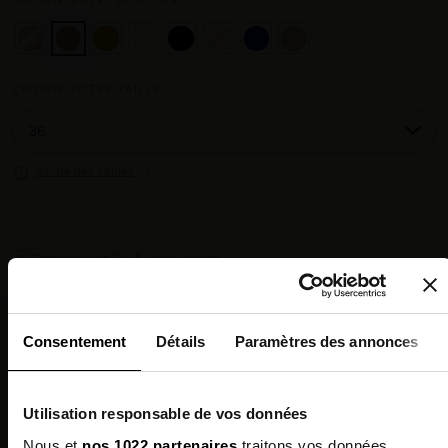
CHOISIR VOTRE TAILLE :
Guide des tailles
Chez vous en 3 à 5 jours ouvrés
◉
Livraison offerte dès 100 €
✓
14 jours pour changer d'avis
↺
Point relais disponible
◎
Consentement
Détails
Paramètres des annonces
Description
Utilisation responsable de vos données
Composition
Nous et
nos 1022 partenaires
traitons vos données