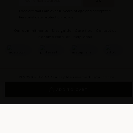
I declare that I am over 16 years of age and accept the
Personal data protection policy
Our commitments
Size guide
Care tips
Contact us
Become reseller
Help desk
© 2026 - DRESCO All rights reserved
Legal notice
Cookie management
Personal data protection policy
ADD TO CART
General Terms and Conditions of Sales
General Conditions of Use
General terms and conditions of use of the loyalty program
Legal Guarantee Notice