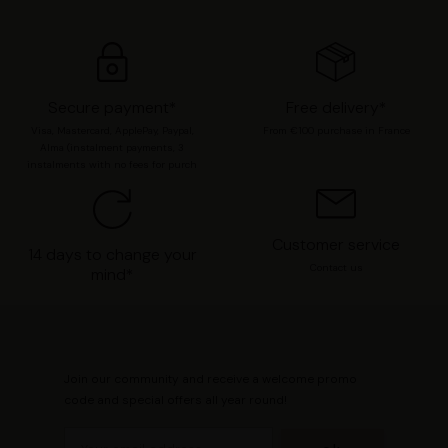
moment modifier vos préférences en consultant notre
page
Gestion des cookies
.
Secure payment*
Free delivery*
Visa, Mastercard, ApplePay, Paypal,
From €100 purchase in France
Alma (instalment payments, 3
instalments with no fees for purch
Customer service
14 days to change your
Contact us
mind*
Join our community and receive a welcome promo
code and special offers all year round!