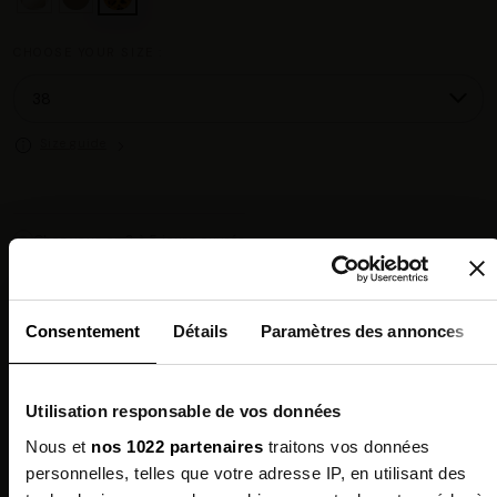
CHOOSE YOUR SIZE :
Size guide
Chez vous en 3 à 5 jours ouvrés
◉
Livraison offerte dès 100 €
✓
14 jours pour changer d'avis
↺
Point relais disponible
◎
Consentement
Détails
Paramètres des annonces
Description
Utilisation responsable de vos données
Features
Nous et
nos 1022 partenaires
traitons vos données
personnelles, telles que votre adresse IP, en utilisant des
Environmental qualities