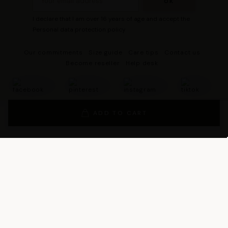
I declare that I am over 16 years of age and accept the
Personal data protection policy
Our commitments
Size guide
Care tips
Contact us
Become reseller
Help desk
ADD TO CART
© 2026 - DRESCO All rights reserved
Legal notice
Cookie management
Personal data protection policy
General Terms and Conditions of Sales
General Conditions of Use
General terms and conditions of use of the loyalty program
Legal Guarantee Notice