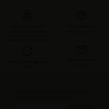
préférences en consultant notre page
Gestion des
cookies
.
Secure payment*
Free delivery*
Visa, Mastercard, ApplePay, Paypal,
From €100 purchase in France
Alma (instalment payments, 3
instalments with no fees for purch
Customer service
14 days to change your
Contact us
mind*
Join our community and receive a welcome promo
code and special offers all year round!