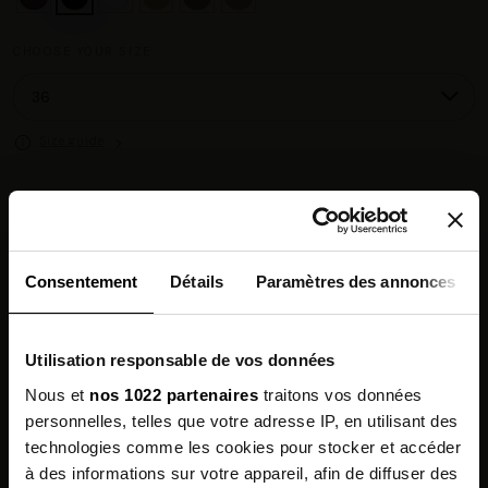
CHOOSE YOUR SIZE :
Size guide
Chez vous en 3 à 5 jours ouvrés
◉
Livraison offerte dès 100 €
✓
14 jours pour changer d'avis
↺
Consentement
Détails
Paramètres des annonces
Point relais disponible
◎
Utilisation responsable de vos données
Description
Nous et
nos 1022 partenaires
traitons vos données
personnelles, telles que votre adresse IP, en utilisant des
Features
technologies comme les cookies pour stocker et accéder
à des informations sur votre appareil, afin de diffuser des
Environmental qualities