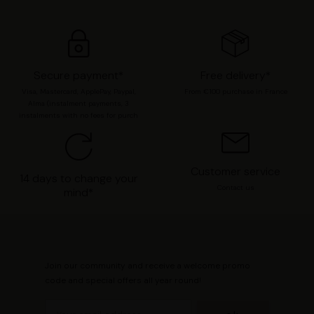
préférences en consultant notre page
Gestion des
cookies
.
Secure payment*
Free delivery*
Visa, Mastercard, ApplePay, Paypal,
From €100 purchase in France
Alma (instalment payments, 3
instalments with no fees for purch
Customer service
14 days to change your
Contact us
mind*
Join our community and receive a welcome promo
code and special offers all year round!