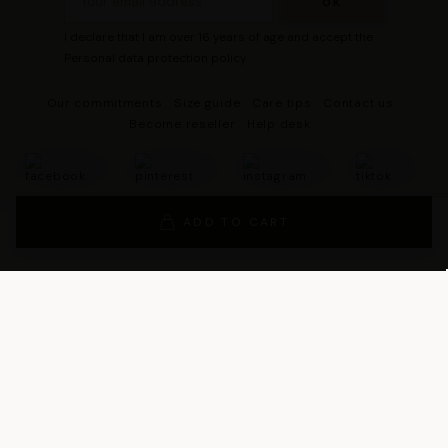
I declare that I am over 16 years of age and accept the
Personal data protection policy
Our commitments
Size guide
Care tips
Contact us
Become reseller
Help desk
ADD TO CART
© 2026 - DRESCO All rights reserved
Legal notice
Cookie management
Personal data protection policy
General Terms and Conditions of Sales
General Conditions of Use
General terms and conditions of use of the loyalty program
Legal Guarantee Notice