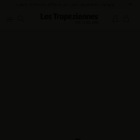
our summer range.
Pay in 3x with no fees and free delivery i
orders over €100