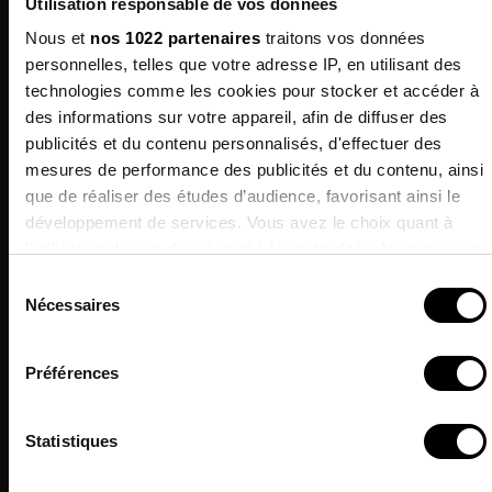
Utilisation responsable de vos données
Nous et
nos 1022 partenaires
traitons vos données
personnelles, telles que votre adresse IP, en utilisant des
technologies comme les cookies pour stocker et accéder à
des informations sur votre appareil, afin de diffuser des
publicités et du contenu personnalisés, d'effectuer des
mesures de performance des publicités et du contenu, ainsi
Sign up for
que de réaliser des études d’audience, favorisant ainsi le
HERISSON
ZATIX SUEDE
our newsletter
développement de services. Vous avez le choix quant à
69.90 €
48.93 €
69.90 €
-30%
enjoy 10% off on your next
l'utilisation de vos données et à leurs finalités. Vous pouvez
order !
modifier ou retirer votre consentement à tout moment en
Sélection
PROMO !
consultant la Déclaration relative aux cookies ou en cliquant
Nécessaires
du
sur l'icône de confidentialité.
I agree to receive information
consentement
& commercial offers from the brand.
Préférences
Si vous le permettez, nous aimerions également :
*Excluding current promotions.
Collecter des informations sur votre localisation
Statistiques
géographique qui peuvent être précises à plusieurs
mètres près