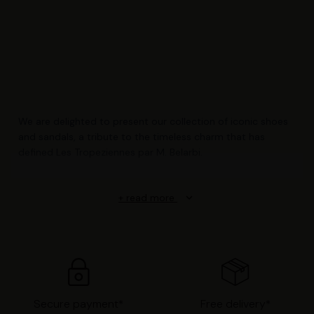
We are delighted to present our collection of iconic shoes
and sandals, a tribute to the timeless charm that has
defined Les Tropeziennes par M. Belarbi.
+ read more
keyboard_arrow_down
Secure payment*
Free delivery*