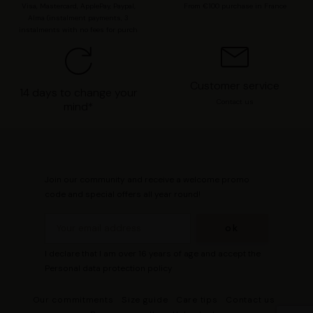
Visa, Mastercard, ApplePay, Paypal,
From €100 purchase in France
Alma (instalment payments, 3
instalments with no fees for purch
Customer service
14 days to change your
Contact us
mind*
Join our community and receive a welcome promo
code and special offers all year round!
I declare that I am over 16 years of age and accept the
Personal data protection policy
Our commitments
Size guide
Care tips
Contact us