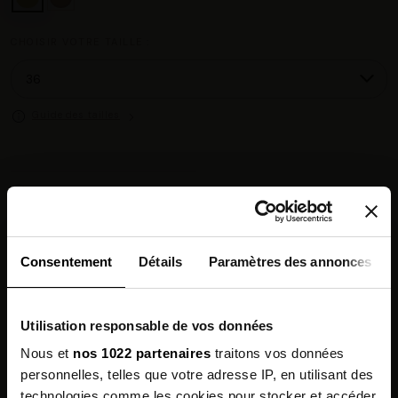
CHOISIR VOTRE TAILLE :
Guide des tailles
Chez vous en 3 à 5 jours ouvrés
◉
Livraison offerte dès 100 €
✓
14 jours pour changer d'avis
↺
Point relais disponible
◎
Consentement
Détails
Paramètres des annonces
Description
Utilisation responsable de vos données
Composition
Nous et
nos 1022 partenaires
traitons vos données
personnelles, telles que votre adresse IP, en utilisant des
Qualités Environnementales
technologies comme les cookies pour stocker et accéder