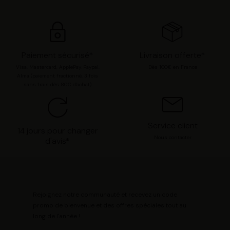
options. Vous pouvez à tout moment modifier vos
préférences en consultant notre page
Gestion des
cookies
.
Paiement sécurisé*
Livraison offerte*
Visa, Mastercard, ApplePay, Paypal,
Dès 100€ en France
Alma (paiement fractionné, 3 fois
sans frais dès 80€ d'achat)
Service client
14 jours pour changer
Nous contacter
d'avis*
Rejoignez notre communauté et recevez un code
promo de bienvenue et des offres spéciales tout au
long de l'année !