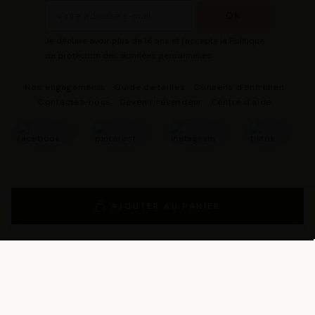
Je déclare avoir plus de 16 ans et j'accepte la Politique
de protection des données personnelles
Nos engagements
Guide de tailles
Conseils d'entretien
Contactez-nous
Devenir revendeur
Centre d'aide
© 2026 - DRESCO Tous droits réservés
Mentions légales
AJOUTER AU PANIER
Gestion des cookies
Politique de protection des données personnelles
Conditions Générales de Vente
Conditions Générales d'Utilisation
Conditions générales d'utilisation du programme de fidélité