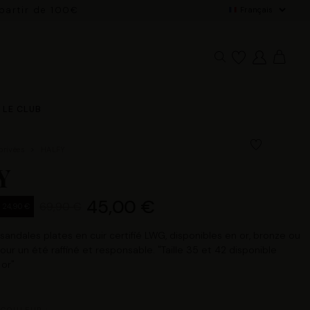
 partir de 100€
De
LE CLUB
privées
HALFY
Y
45,00 €
69,90 €
- 24,90 €
andales plates en cuir certifié LWG, disponibles en or, bronze ou
our un été raffiné et responsable. "Taille 35 et 42 disponible
or"