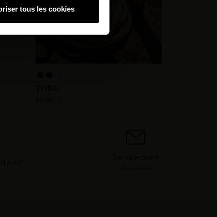
riser tous les cookies
hnologies similaires pour
ez, nous pourrons stocker,
 IP, les informations de
 avez le choix d’« Accepter »
s préférences concernant
. Vous pouvez à tout moment
TOBO
99,90 €
Service client
d'avis*
Nous contacter