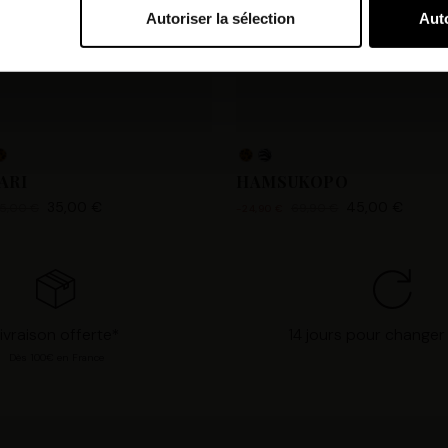
Autoriser la sélection
Auto
bi et nos partenaires souhaitons utiliser des cookies et des tec
orer nos services et personnaliser les annonces. Si vous l’accept
s personnelles telles que vos visites à ce site Web, les adresses
es que votre adresse e-mail et les identifiants des cookies. Vous
tions, de « Refuser » pour vous y opposer ou de sélectionner vo
n cliquant sur « Valider la sélection » pour valider vos options
ARI
HAMSUKOPO
consultant notre page
Gestion des cookies
.
35,00 €
45,00 €
5,00 €
69,90 €
-24,90 €
ivraison offerte*
14 jours pour changer 
Dès 100€ en France