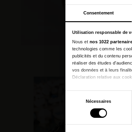
Consentement
Utilisation responsable de 
Nous et
nos 1022 partenair
technologies comme les cooki
publicités et du contenu per
Les c
réaliser des études d’audienc
vos données et à leurs final
Déclaration relative aux cooki
PROMO
Si vous le permettez, nous a
Sélection
Collecter des informatio
Nécessaires
du
Identifier votre appareil
consentement
digitales).
Pour en savoir plus sur le tr
Détails »
. Vous pouvez modifi