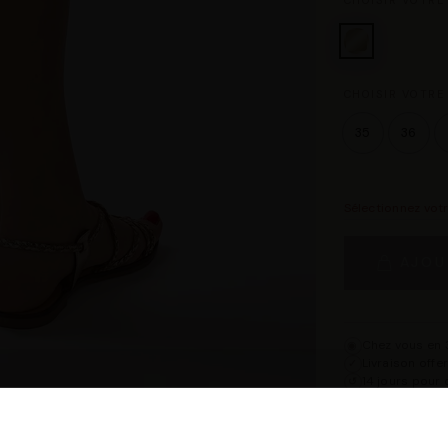
CHOISIR VOTRE
CHOISIR VOTRE 
35
36
Sélectionnez vot
AJOU
Chez vous en 3
◉
Livraison offe
✓
14 jours pour 
↺
Point relais d
◎
Description