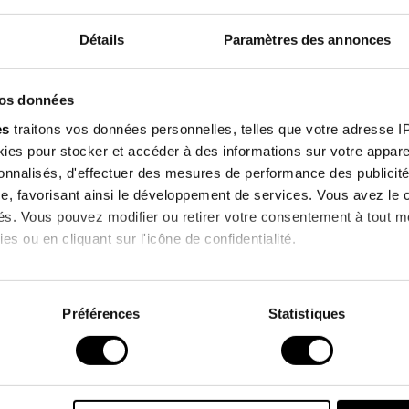
Détails
Paramètres des annonces
Composition
Inscrivez-v
Qualités Envi
vos données
notre newsl
es
traitons vos données personnelles, telles que votre adresse IP,
es pour stocker et accéder à des informations sur votre appareil
et profitez de -10% su
sonnalisés, d'effectuer des mesures de performance des publicité
prochaine comman
lients qui ont acheté ce produit ont également a
e, favorisant ainsi le développement de services. Vous avez le ch
ités. Vous pouvez modifier ou retirer votre consentement à tout 
es ou en cliquant sur l'icône de confidentialité.
 !
PROMO !
J'accepte de recevoir des informations 
imerions également :
commerciales de la marque.
ns sur votre localisation géographique qui peuvent être précises 
Préférences
Statistiques
 en l'analysant activement pour en relever les caractéristiques s
*Hors promotions en cours.
aitement de vos données personnelles et définir vos préférences
er ou retirer votre consentement à tout moment à partir de la dé