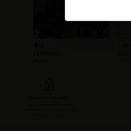
Les Tropeziennes par M. Belar
fournir, mettre à jour, améli
accéder et traiter des donnée
votre compte utilisateur tell
pour consentir à ces utilisa
chaque catégorie de cookie e
PENELOPE
HAST
modifier vos préférences en 
99,90 €
5
-20 €
Paiement sécurisé*
L
Visa, Mastercard, ApplePay, Paypal,
Alma (paiement fractionné, 3 fois sans
frais dès 80€ d'achat)