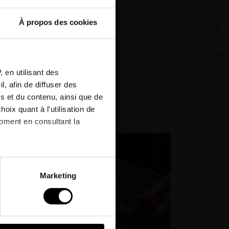
À propos des cookies
ous à
ronnementales
etter
 en utilisant des
, afin de diffuser des
r votre
s et du contenu, ainsi que de
de !*
cheté:
oix quant à l'utilisation de
moment en consultant la
& offres
à plusieurs mètres près
Marketing
pécifiques (empreintes
, reportez-vous à la
section «
claration sur les cookies.