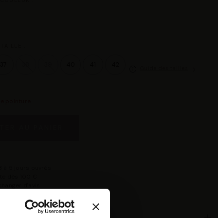
 COULEUR :
TAILLE :
37
38
39
40
41
42
Guide des tailles
re pointure
TER AU PANIER
 à 5 jours ouvrés
rte dès 100 €
changer d'avis
isponible