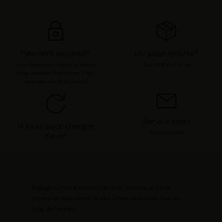
options. Vous pouvez à tout moment modifier vos
préférences en consultant notre page
Gestion des
cookies
.
Paiement sécurisé*
Livraison offerte*
Visa, Mastercard, ApplePay, Paypal,
Dès 100€ en France
Alma (paiement fractionné, 3 fois
sans frais dès 80€ d'achat)
Service client
14 jours pour changer
Nous contacter
d'avis*
Rejoignez notre communauté et recevez un code
promo de bienvenue et des offres spéciales tout au
long de l'année !