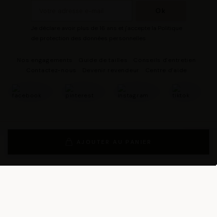
Je déclare avoir plus de 16 ans et j'accepte la Politique
de protection des données personnelles
Nos engagements
Guide de tailles
Conseils d'entretien
Contactez-nous
Devenir revendeur
Centre d'aide
© 2026 - DRESCO Tous droits réservés
Mentions légales
AJOUTER AU PANIER
Gestion des cookies
Politique de protection des données personnelles
Conditions Générales de Vente
Conditions Générales d'Utilisation
Conditions générales d'utilisation du programme de fidélité