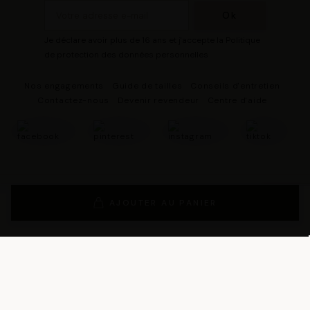
Je déclare avoir plus de 16 ans et j'accepte la Politique
de protection des données personnelles
Nos engagements
Guide de tailles
Conseils d'entretien
Contactez-nous
Devenir revendeur
Centre d'aide
© 2026 - DRESCO Tous droits réservés
Mentions légales
AJOUTER AU PANIER
Gestion des cookies
Politique de protection des données personnelles
Conditions Générales de Vente
Conditions Générales d'Utilisation
Conditions générales d'utilisation du programme de fidélité