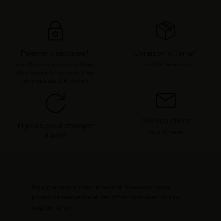
options. Vous pouvez à tout moment modifier vos
préférences en consultant notre page
Gestion des
cookies
.
Paiement sécurisé*
Livraison offerte*
Visa, Mastercard, ApplePay, Paypal,
Dès 100€ en France
Alma (paiement fractionné, 3 fois
sans frais dès 80€ d'achat)
Service client
14 jours pour changer
Nous contacter
d'avis*
Rejoignez notre communauté et recevez un code
promo de bienvenue et des offres spéciales tout au
long de l'année !