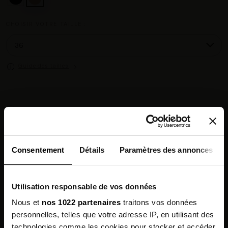
CHOISIR VOTRE TAILLE :
Guide des tailles
Chez vous en 3 à 5 jours ouvrés
◉
Livraison offerte dès 100 €
✓
14 jours pour changer d'avis
↺
Point relais disponible
◎
Consentement
Détails
Paramètres des annonces
Description
Utilisation responsable de vos données
Composition
Nous et
nos 1022 partenaires
traitons vos données
personnelles, telles que votre adresse IP, en utilisant des
Qualités Environnementales
technologies comme les cookies pour stocker et accéder