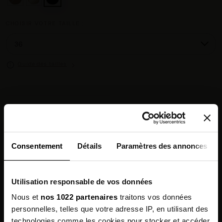
CHOISIR VOTRE TAILLE :
Guide des tailles
Chez vous en 3 à 5 jours ouvrés
◉
Livraison offerte dès 100 €
✓
14 jours pour changer d'avis
↺
Point relais disponible
◎
Consentement
Détails
Paramètres des annonces
Description
Utilisation responsable de vos données
Composition
Nous et
nos 1022 partenaires
traitons vos données
personnelles, telles que votre adresse IP, en utilisant des
Qualités Environnementales
technologies comme les cookies pour stocker et accéder