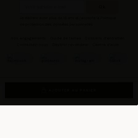
Je déclare avoir plus de 16 ans et j'accepte la Politique
de protection des données personnelles
Nos engagements
Guide de tailles
Conseils d'entretien
Contactez-nous
Devenir revendeur
Centre d'aide
© 2026 - DRESCO Tous droits réservés
Mentions légales
AJOUTER AU PANIER
Gestion des cookies
Politique de protection des données personnelles
Conditions Générales de Vente
Conditions Générales d'Utilisation
Conditions générales d'utilisation du programme de fidélité