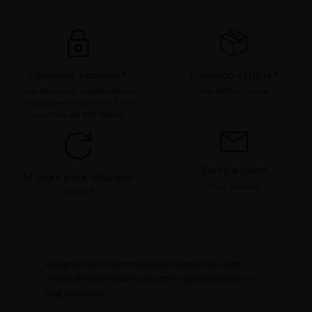
options. Vous pouvez à tout moment modifier vos
préférences en consultant notre page
Gestion des
cookies
.
Paiement sécurisé*
Livraison offerte*
Visa, Mastercard, ApplePay, Paypal,
Dès 100€ en France
Alma (paiement fractionné, 3 fois
sans frais dès 80€ d'achat)
Service client
14 jours pour changer
Nous contacter
d'avis*
Rejoignez notre communauté et recevez un code
promo de bienvenue et des offres spéciales tout au
long de l'année !