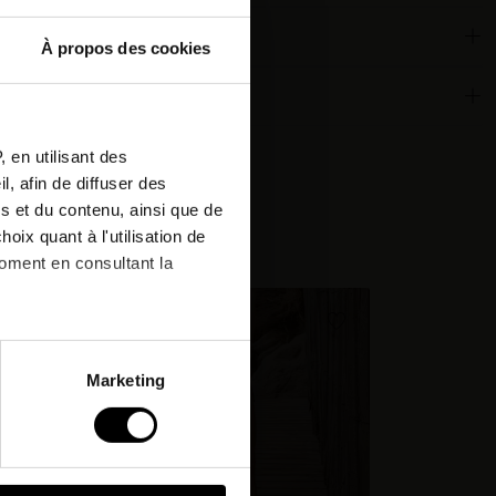
À propos des cookies
ous à
ronnementales
etter
 en utilisant des
, afin de diffuser des
r votre
s et du contenu, ainsi que de
de !*
cheté:
oix quant à l'utilisation de
moment en consultant la
& offres
à plusieurs mètres près
Marketing
pécifiques (empreintes
, reportez-vous à la
section «
claration sur les cookies.