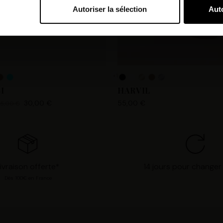
Autoriser la sélection
Auto
bi et nos partenaires souhaitons utiliser des cookies et des tec
orer nos services et personnaliser les annonces. Si vous l’accept
s personnelles telles que vos visites à ce site Web, les adresses
es que votre adresse e-mail et les identifiants des cookies. Vous
tions, de « Refuser » pour vous y opposer ou de sélectionner vo
+1
n cliquant sur « Valider la sélection » pour valider vos options
I
HARVIL
consultant notre page
Gestion des cookies
.
30,00 €
55,00 €
5,00 €
ivraison offerte*
14 jours pour changer 
Dès 100€ en France