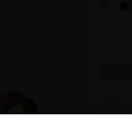
CHOISIR VOTRE 
36
37
Sélectionnez vot
AJOU
Chez vous en 3
◉
Livraison offe
✓
14 jours pour 
↺
Point relais d
◎
Description