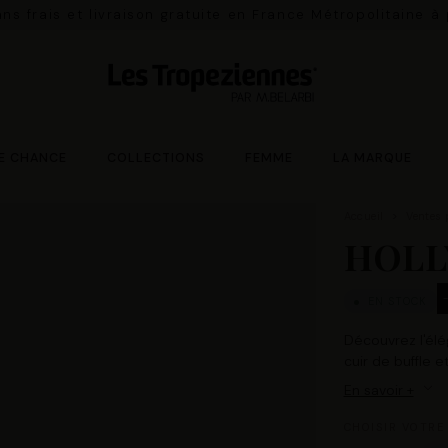
ns frais et livraison gratuite en France Métropolitaine à
E CHANCE
COLLECTIONS
FEMME
LA MARQUE
Accueil
Ventes 
HOLL
EN STOCK
Découvrez l'élé
cuir de buffle e
En savoir +
CHOISIR VOTRE