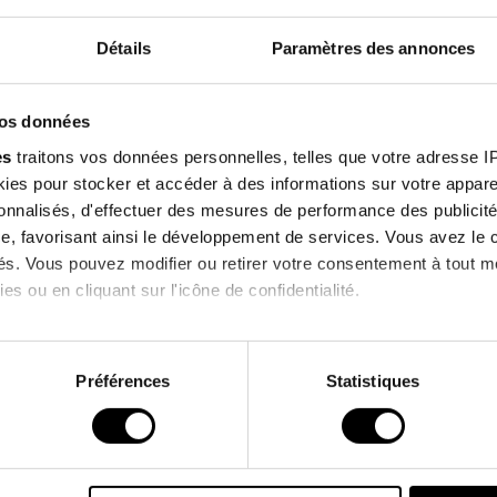
Composition
Détails
Paramètres des annonces
Inscrivez-v
Qualités Envi
vos données
notre newsl
es
traitons vos données personnelles, telles que votre adresse IP,
es pour stocker et accéder à des informations sur votre appareil
et profitez de -10% su
sonnalisés, d'effectuer des mesures de performance des publicité
prochaine comman
lients qui ont acheté ce produit ont également a
e, favorisant ainsi le développement de services. Vous avez le ch
ités. Vous pouvez modifier ou retirer votre consentement à tout 
es ou en cliquant sur l'icône de confidentialité.
 !
J'accepte de recevoir des informations 
imerions également :
commerciales de la marque.
ns sur votre localisation géographique qui peuvent être précises 
Préférences
Statistiques
 en l'analysant activement pour en relever les caractéristiques s
*Hors promotions en cours.
aitement de vos données personnelles et définir vos préférences
er ou retirer votre consentement à tout moment à partir de la dé