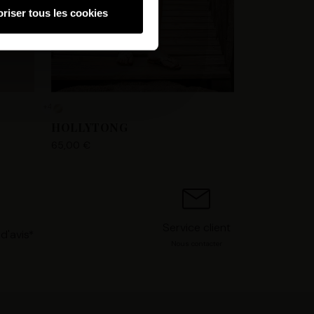
riser tous les cookies
hnologies similaires pour
ez, nous pourrons stocker,
 IP, les informations de
 avez le choix d’« Accepter »
s préférences concernant
+4
. Vous pouvez à tout moment
HOLLYTONG
65,00 €
Service client
d'avis*
Nous contacter