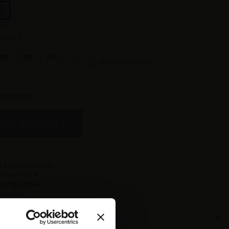
TAILLE :
38
39
40
41
Guide des tailles
re pointure
TER AU PANIER
 à 5 jours ouvrés
rte dès 100 €
changer d'avis
isponible