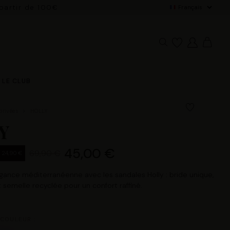
 partir de 100€
De
LE CLUB
privées
HOLLY
Y
45,00 €
69,90 €
- 24,90 €
gance méditerranéenne avec les sandales Holly : bride unique,
t semelle recyclée pour un confort raffiné.
 COULEUR :