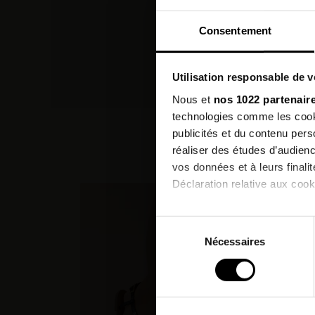
Consentement
Utilisation responsable de 
Nous et
nos 1022 partenair
technologies comme les cooki
publicités et du contenu per
Les c
réaliser des études d’audienc
vos données et à leurs final
Déclaration relative aux cooki
PROMO
Si vous le permettez, nous a
Sélection
Collecter des informatio
Nécessaires
du
Identifier votre appareil
consentement
digitales).
Pour en savoir plus sur le tr
Détails »
. Vous pouvez modifi