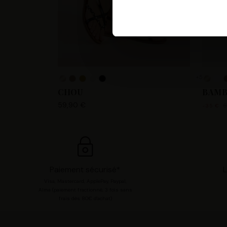
Les Tropeziennes par M. Belar
fournir, mettre à jour, améli
accéder et traiter des donnée
votre compte utilisateur tell
pour consentir à ces utilisa
+5
chaque catégorie de cookie e
CHOU
BAMB
modifier vos préférences en 
59,90 €
6
-35 €
Paiement sécurisé*
L
Visa, Mastercard, ApplePay, Paypal,
Alma (paiement fractionné, 3 fois sans
frais dès 80€ d'achat)