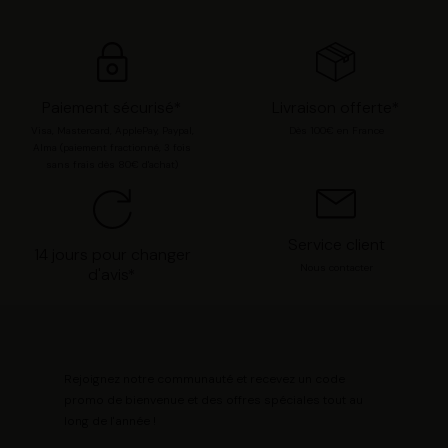
chaque catégorie de cookie en cliquant sur « Valider la
sélection » pour valider vos options. Vous pouvez à tout
moment modifier vos préférences en consultant notre
page
Gestion des cookies
.
Paiement sécurisé*
Livraison offerte*
Visa, Mastercard, ApplePay, Paypal,
Dès 100€ en France
Alma (paiement fractionné, 3 fois
sans frais dès 80€ d'achat)
Service client
14 jours pour changer
Nous contacter
d'avis*
Rejoignez notre communauté et recevez un code
promo de bienvenue et des offres spéciales tout au
long de l'année !