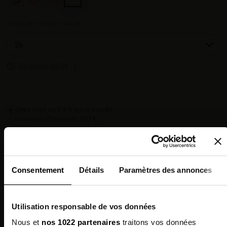
CHOISIR VOTRE TAILLE :
Guide des tailles
Chez vous en 3 à 5 jours ouvrés
◉
Livraison offerte dès 100 €
✓
14 jours pour changer d'avis
↺
Point relais disponible
◎
Consentement
Détails
Paramètres des annonces
Description
Composition
Utilisation responsable de vos données
Nous et
nos 1022 partenaires
traitons vos données
Qualités Environnementales