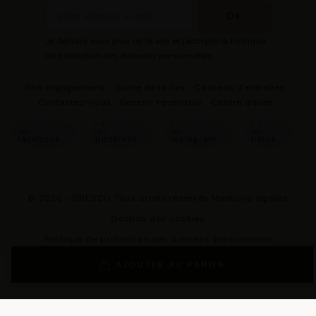
Je déclare avoir plus de 16 ans et j'accepte la Politique
de protection des données personnelles
Nos engagements
Guide de tailles
Conseils d'entretien
Contactez-nous
Devenir revendeur
Centre d'aide
© 2026 - DRESCO Tous droits réservés
Mentions légales
Gestion des cookies
Politique de protection des données personnelles
Conditions Générales de Vente
AJOUTER AU PANIER
Conditions Générales d'Utilisation
Conditions générales d'utilisation du programme de fidélité