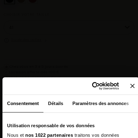
CHOISIR VOTRE TAILLE :
Guide des tailles
Chez vous en 3 à 5 jours ouvrés
◉
Livraison offerte dès 100 €
✓
14 jours pour changer d'avis
↺
Point relais disponible
◎
Consentement
Détails
Paramètres des annonces
Description
Composition
Utilisation responsable de vos données
Nous et
nos 1022 partenaires
traitons vos données
Qualités Environnementales