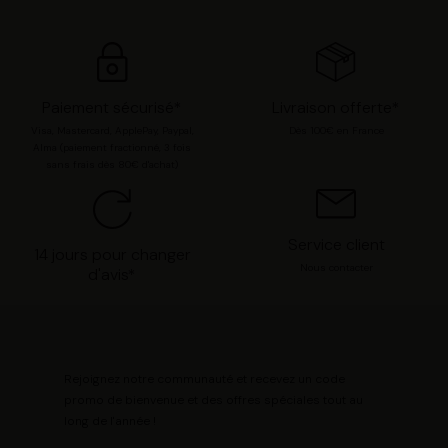
chaque catégorie de cookie en cliquant sur « Valider la
sélection » pour valider vos options. Vous pouvez à tout
moment modifier vos préférences en consultant notre
page
Gestion des cookies
.
Paiement sécurisé*
Livraison offerte*
Visa, Mastercard, ApplePay, Paypal,
Dès 100€ en France
Alma (paiement fractionné, 3 fois
sans frais dès 80€ d'achat)
Service client
14 jours pour changer
Nous contacter
d'avis*
Rejoignez notre communauté et recevez un code
promo de bienvenue et des offres spéciales tout au
long de l'année !