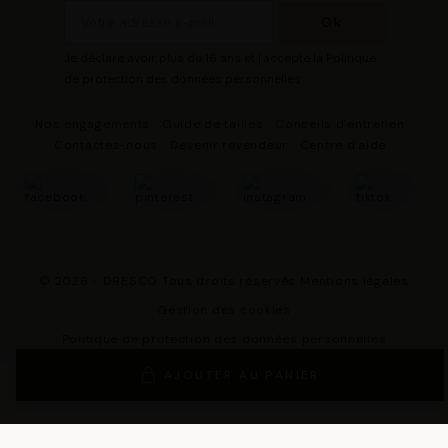
Je déclare avoir plus de 16 ans et j'accepte la Politique
de protection des données personnelles
Nos engagements
Guide de tailles
Conseils d'entretien
Contactez-nous
Devenir revendeur
Centre d'aide
© 2026 - DRESCO Tous droits réservés
Mentions légales
Gestion des cookies
Politique de protection des données personnelles
Conditions Générales de Vente
AJOUTER AU PANIER
Conditions Générales d'Utilisation
Conditions générales d'utilisation du programme de fidélité