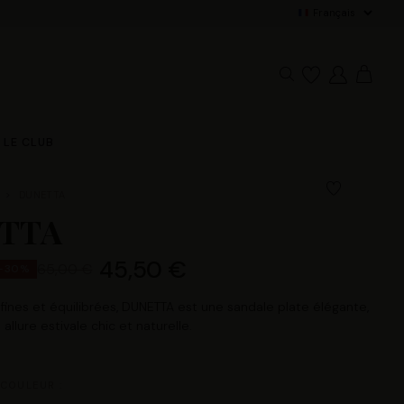
Paiement 3x s
LE CLUB
DUNETTA
TTA
45,50 €
65,00 €
-30%
 fines et équilibrées, DUNETTA est une sandale plate élégante,
allure estivale chic et naturelle.
 COULEUR :