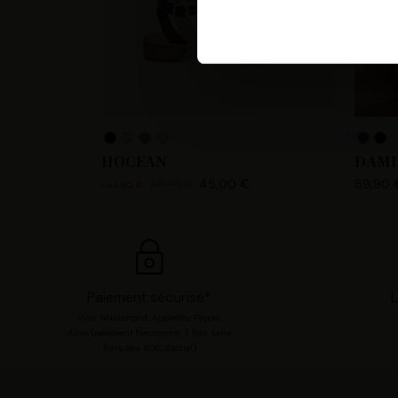
Les Tropeziennes par M. Belar
fournir, mettre à jour, améli
accéder et traiter des donnée
votre compte utilisateur tell
pour consentir à ces utilisa
+1
chaque catégorie de cookie e
HOCEAN
DAMI
modifier vos préférences en 
45,00 €
59,90 
89,90 €
-44,90 €
Paiement sécurisé*
L
Visa, Mastercard, ApplePay, Paypal,
Alma (paiement fractionné, 3 fois sans
frais dès 80€ d'achat)