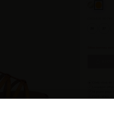
CHOISIR VOTRE 
36
37
Sélectionnez vot
AJOU
Chez vous en 3
◉
Livraison offe
✓
14 jours pour 
↺
Point relais d
◎
Description