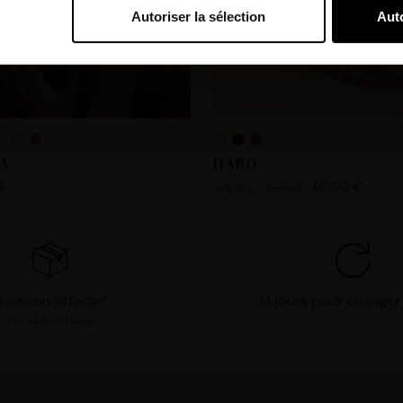
Autoriser la sélection
Auto
bi et nos partenaires souhaitons utiliser des cookies et des tec
orer nos services et personnaliser les annonces. Si vous l’accept
s personnelles telles que vos visites à ce site Web, les adresses
es que votre adresse e-mail et les identifiants des cookies. Vous
tions, de « Refuser » pour vous y opposer ou de sélectionner vo
+8
n cliquant sur « Valider la sélection » pour valider vos options
A
HARO
consultant notre page
Gestion des cookies
.
€
40,00 €
79,90 €
-39,90 €
ivraison offerte*
14 jours pour changer 
Dès 100€ en France