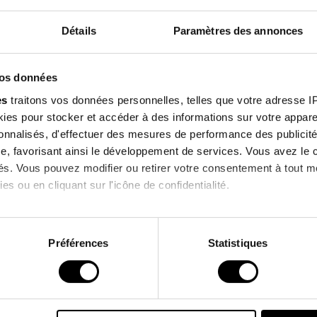
Composition
Détails
Paramètres des annonces
Inscrivez-v
Qualités Envi
vos données
notre newsl
es
traitons vos données personnelles, telles que votre adresse IP,
es pour stocker et accéder à des informations sur votre appareil
et profitez de -10% su
sonnalisés, d'effectuer des mesures de performance des publicité
prochaine comman
lients qui ont acheté ce produit ont également a
e, favorisant ainsi le développement de services. Vous avez le ch
ités. Vous pouvez modifier ou retirer votre consentement à tout 
es ou en cliquant sur l'icône de confidentialité.
PROMO !
J'accepte de recevoir des informations 
imerions également :
commerciales de la marque.
ns sur votre localisation géographique qui peuvent être précises 
Préférences
Statistiques
 en l'analysant activement pour en relever les caractéristiques s
*Hors promotions en cours.
aitement de vos données personnelles et définir vos préférences
er ou retirer votre consentement à tout moment à partir de la dé