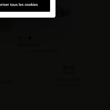
riser tous les cookies
hnologies similaires pour
ez, nous pourrons stocker,
 IP, les informations de
 avez le choix d’« Accepter »
s préférences concernant
. Vous pouvez à tout moment
HACTRESS
40,00 €
79,90 €
-39,90 €
Service client
d'avis*
Nous contacter