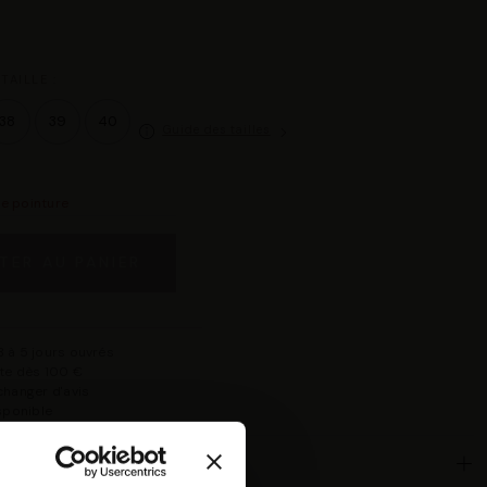
TAILLE :
38
39
40
Guide des tailles
re pointure
TER AU PANIER
 à 5 jours ouvrés
rte dès 100 €
changer d'avis
isponible