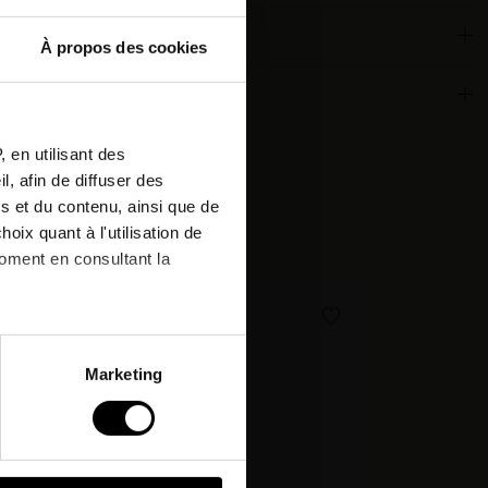
À propos des cookies
ous à
ronnementales
etter
 en utilisant des
, afin de diffuser des
r votre
s et du contenu, ainsi que de
de !*
cheté:
oix quant à l'utilisation de
moment en consultant la
PROMO !
& offres
à plusieurs mètres près
Marketing
pécifiques (empreintes
, reportez-vous à la
section «
claration sur les cookies.