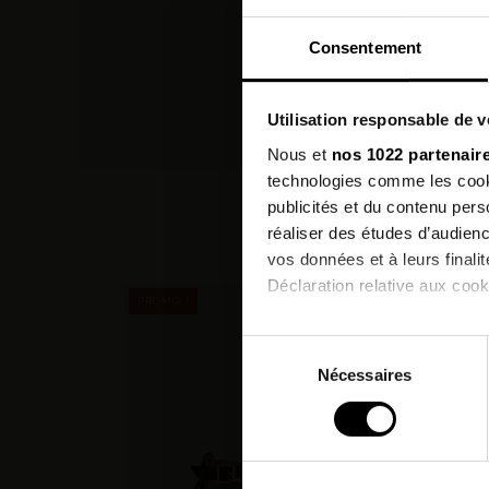
Consentement
Utilisation responsable de 
Nous et
nos 1022 partenair
technologies comme les cooki
publicités et du contenu per
Les c
réaliser des études d’audienc
vos données et à leurs final
Déclaration relative aux cooki
PROMO !
Si vous le permettez, nous a
Sélection
Collecter des informatio
Nécessaires
du
Identifier votre appareil
consentement
digitales).
Pour en savoir plus sur le tr
Détails »
. Vous pouvez modifi