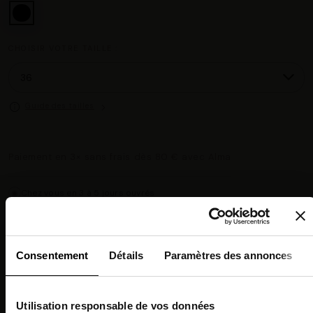
CHOISIR VOTRE TAILLE :
Guide des tailles
Paiement en 3× sans frais dès 80 € avec Alma
Chez vous en 3 à 5 jours ouvrés
◉
Livraison offerte dès 100 €
✓
14 jours pour changer d'avis
↺
Point relais disponible
◎
Consentement
Détails
Paramètres des annonces
Description
Utilisation responsable de vos données