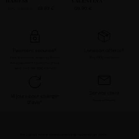
HAMESS
VALENTINA
48,93 €
129,90 €
69,90 €
-30%
Paiement sécurisé*
Livraison offerte*
Visa, Mastercard, ApplePay, Paypal,
Dès 100€ en France
Alma (paiement fractionné, 3 fois
sans frais dès 80€ d'achat)
Service client
14 jours pour changer
Nous contacter
d'avis*
Rejoignez notre communauté et recevez un code