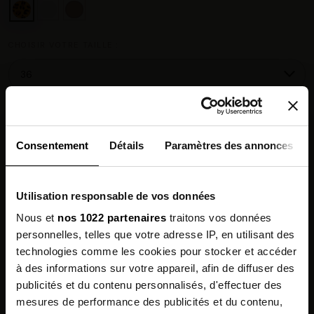
CHOISIR VOTRE TAILLE :
Guide des tailles
Consentement
Détails
Paramètres des annonces
Paiement en 3× sans frais dès 80 € avec Alma
Chez vous en 3 à 5 jours ouvrés
◉
Utilisation responsable de vos données
Livraison offerte dès 100 €
✓
14 jours pour changer d'avis
↺
Nous et
nos 1022 partenaires
traitons vos données
Point relais disponible
◎
personnelles, telles que votre adresse IP, en utilisant des
technologies comme les cookies pour stocker et accéder
à des informations sur votre appareil, afin de diffuser des
Description
publicités et du contenu personnalisés, d'effectuer des
mesures de performance des publicités et du contenu,
Inscrivez-vous à
Composition