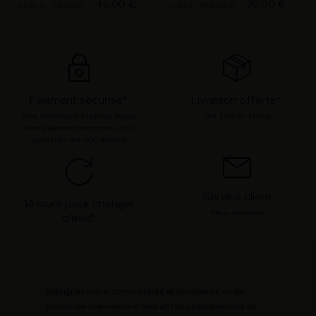
45,00 €
70,00 €
89,90 €
149,90 €
-44,90 €
-79,90 €
chaque catégorie de cookie en cliquant sur « Valider la
sélection » pour valider vos options. Vous pouvez à tout
moment modifier vos préférences en consultant notre
page
Gestion des cookies
.
Paiement sécurisé*
Livraison offerte*
Visa, Mastercard, ApplePay, Paypal,
Dès 100€ en France
Alma (paiement fractionné, 3 fois
sans frais dès 80€ d'achat)
Service client
14 jours pour changer
Nous contacter
d'avis*
Rejoignez notre communauté et recevez un code
promo de bienvenue et des offres spéciales tout au