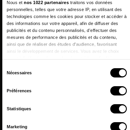
Nous et
nos 1022 partenaires
traitons vos données
Qualités Environnementales
personnelles, telles que votre adresse IP, en utilisant des
technologies comme les cookies pour stocker et accéder à
des informations sur votre appareil, afin de diffuser des
publicités et du contenu personnalisés, d'effectuer des
Les clients qui ont acheté ce produit ont
mesures de performance des publicités et du contenu,
Inscrivez-vous à
également acheté:
ainsi que de réaliser des études d’audience, favorisant
notre newsletter
ainsi le développement de services. Vous avez le choix
et profitez de -10% sur votre
quant à l'utilisation de vos données et à leurs finalités.
prochaine commande !*
Vous pouvez modifier ou retirer votre consentement à tout
Sélection
PROMO !
moment en consultant la Déclaration relative aux cookies
Nécessaires
du
ou en cliquant sur l'icône de confidentialité.
J'accepte de recevoir des informations & offres
consentement
commerciales de la marque.
Préférences
Si vous le permettez, nous aimerions également :
*Hors promotions en cours.
Collecter des informations sur votre localisation
Statistiques
géographique qui peuvent être précises à plusieurs
mètres près
Identifier votre appareil en l'analysant activement pour
Marketing