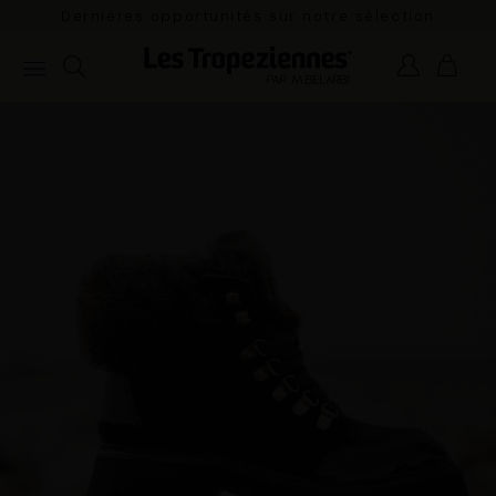
rnières opportunités sur notre sélection
Paiement 3x
estivale.