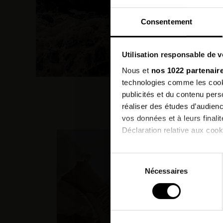
Consentement
Utilisation responsable de 
Nous et
nos 1022 partenair
technologies comme les cooki
publicités et du contenu per
Les c
réaliser des études d’audienc
vos données et à leurs final
Déclaration relative aux cooki
PROMO
Si vous le permettez, nous a
Sélection
Collecter des informatio
Nécessaires
du
Identifier votre appareil
consentement
digitales).
Pour en savoir plus sur le tr
Détails »
. Vous pouvez modifi