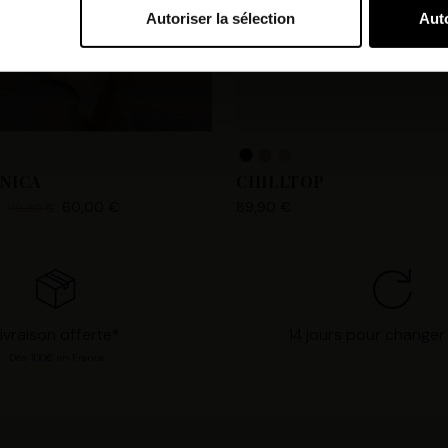
Autoriser la sélection
Auto
bi et nos partenaires souhaitons utiliser des cookies et des tec
orer nos services et personnaliser les annonces. Si vous l’accept
s personnelles telles que vos visites à ce site Web, les adresses
es que votre adresse e-mail et les identifiants des cookies. Vous
tions, de « Refuser » pour vous y opposer ou de sélectionner vo
n cliquant sur « Valider la sélection » pour valider vos options
NICA
CHILLTOP
consultant notre page
Gestion des cookies
.
60,00 €
89,90 €
119,90 €
ivraison offerte*
14 jours pour changer 
Dès 100€ en France