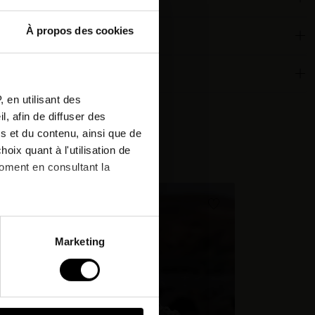
À propos des cookies
ous à
ronnementales
etter
 en utilisant des
, afin de diffuser des
r votre
s et du contenu, ainsi que de
de !*
cheté:
oix quant à l'utilisation de
moment en consultant la
& offres
à plusieurs mètres près
Marketing
pécifiques (empreintes
, reportez-vous à la
section «
claration sur les cookies.