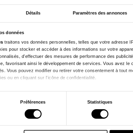
Détails
Paramètres des annonces
Composition
Inscrivez-v
Qualités Envi
vos données
notre newsl
es
traitons vos données personnelles, telles que votre adresse IP,
es pour stocker et accéder à des informations sur votre appareil
et profitez de -10% su
sonnalisés, d'effectuer des mesures de performance des publicité
prochaine comman
lients qui ont acheté ce produit ont également a
e, favorisant ainsi le développement de services. Vous avez le ch
ités. Vous pouvez modifier ou retirer votre consentement à tout 
es ou en cliquant sur l'icône de confidentialité.
 !
J'accepte de recevoir des informations 
imerions également :
commerciales de la marque.
ns sur votre localisation géographique qui peuvent être précises 
Préférences
Statistiques
 en l'analysant activement pour en relever les caractéristiques s
*Hors promotions en cours.
aitement de vos données personnelles et définir vos préférences
er ou retirer votre consentement à tout moment à partir de la dé