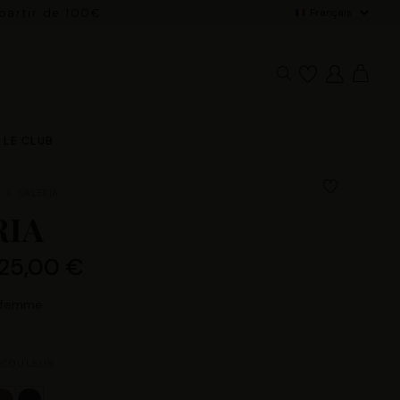
 partir de 100€
De
LE CLUB
VALERIA
RIA
125,00 €
s femme
 COULEUR :