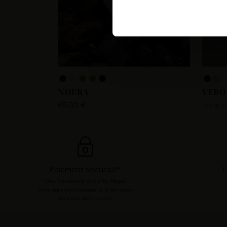
Les Tropeziennes par M. Belar
fournir, mettre à jour, améli
accéder et traiter des donnée
votre compte utilisateur tell
pour consentir à ces utilisa
+2
chaque catégorie de cookie e
NOURA
VERO
modifier vos préférences en 
65,00 €
-59,90 €
Paiement sécurisé*
L
Visa, Mastercard, ApplePay, Paypal,
Alma (paiement fractionné, 3 fois sans
frais dès 80€ d'achat)