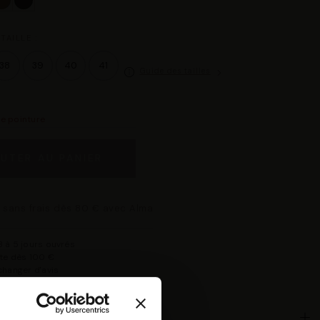
TAILLE :
38
39
40
41
Guide des tailles
re pointure
UTER AU PANIER
 sans frais dès 80 € avec Alma
 à 5 jours ouvrés
rte dès 100 €
changer d'avis
isponible