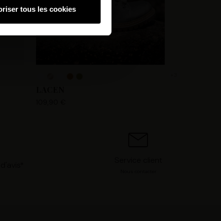
riser tous les cookies
hnologies similaires pour
ez, nous pourrons stocker,
 IP, les informations de
 avez le choix d’« Accepter »
s préférences concernant
+3
. Vous pouvez à tout moment
LACEN
109,90 €
Service client
d'avis*
Nous contacter