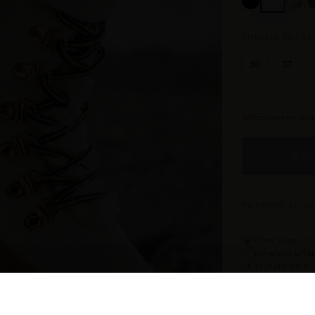
CHOISIR VOTRE 
36
37
Sélectionnez vot
AJO
Paiement en 3×
Chez vous en 3
◉
Livraison offe
✓
14 jours pour 
↺
Point relais d
◎
Description