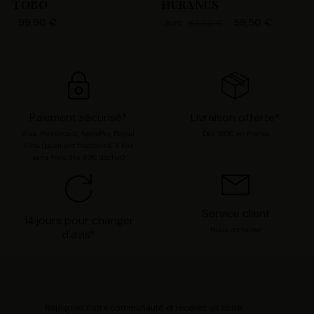
TOBO
HURANUS
compte utilisateur telles que votre adresse e-mail et les
99,90 €
59,50 €
85,00 €
-30%
identifiants des cookies. Vous avez le choix
d’« Accepter » pour consentir à ces utilisations, de
« Refuser » pour vous y opposer ou de sélectionner vos
préférences concernant chaque catégorie de cookie en
cliquant sur « Valider la sélection » pour valider vos
options. Vous pouvez à tout moment modifier vos
Paiement sécurisé*
Livraison offerte*
préférences en consultant notre page
Gestion des
Visa, Mastercard, ApplePay, Paypal,
Dès 100€ en France
cookies
.
Alma (paiement fractionné, 3 fois
sans frais dès 80€ d'achat)
Service client
14 jours pour changer
Nous contacter
d'avis*
Rejoignez notre communauté et recevez un code