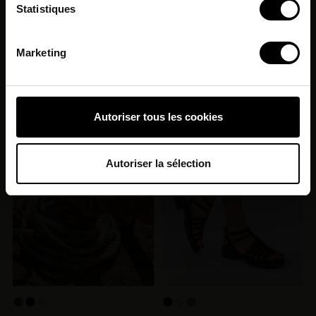
Statistiques
géographique qui peuvent être précises à plusieurs
mètres près
+4
Identifier votre appareil en l'analysant activement
Marketing
COSMIC PRINT
DORETTE
pour en relever les caractéristiques spécifiques
55,00 €
79,90 €
(empreintes digitales).
Pour en savoir plus sur le traitement de vos données
Autoriser tous les cookies
personnelles et définir vos préférences, reportez-vous à
PROMO !
la
section « Détails »
. Vous pouvez modifier ou retirer
votre consentement à tout moment à partir de la
Autoriser la sélection
déclaration sur les cookies.
Les Tropeziennes par M. Belarbi et nos
partenaires souhaitons utiliser des cookies et des
technologies similaires pour fournir, mettre à jour,
améliorer nos services et personnaliser les annonces. Si
vous l’acceptez, nous pourrons stocker, accéder et
traiter des données personnelles telles que vos visites à
ce site Web, les adresses IP, les informations de votre