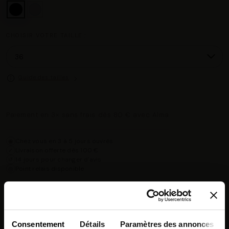
CHOISIR VOTRE TAILLE :
Guide des tailles
Paiement en 3× sans frais dès 80 € avec Alma
Chez vous en 3 à 5 jours ouvrés
◉
Livraison offerte dès 100 €
✓
14 jours pour changer d'avis
↺
Point relais disponible
◎
Description
Consentement
Détails
Paramètres des annonces