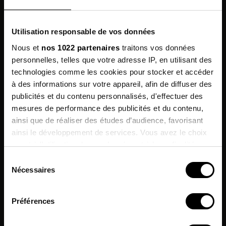
Composition
Qualités Environnementales
Utilisation responsable de vos données
Nous et
nos 1022 partenaires
traitons vos données
personnelles, telles que votre adresse IP, en utilisant des
technologies comme les cookies pour stocker et accéder
Les clients qui ont acheté ce produit ont
à des informations sur votre appareil, afin de diffuser des
également acheté:
publicités et du contenu personnalisés, d'effectuer des
mesures de performance des publicités et du contenu,
Inscrivez-vous à
ainsi que de réaliser des études d’audience, favorisant
notre newsletter
ainsi le développement de services. Vous avez le choix
quant à l'utilisation de vos données et à leurs finalités.
et profitez de -10% sur votre
prochaine commande !*
Vous pouvez modifier ou retirer votre consentement à
Sélection
tout moment en consultant la Déclaration relative aux
Nécessaires
du
cookies ou en cliquant sur l'icône de confidentialité.
J'accepte de recevoir des informations & offres
consentement
commerciales de la marque.
Préférences
Si vous le permettez, nous aimerions également :
*Hors promotions en cours.
Collecter des informations sur votre localisation