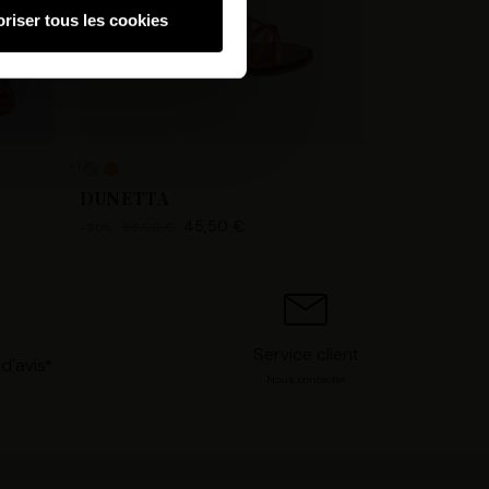
riser tous les cookies
hnologies similaires pour
ez, nous pourrons stocker,
 IP, les informations de
 avez le choix d’« Accepter »
s préférences concernant
+1
. Vous pouvez à tout moment
DUNETTA
45,50 €
65,00 €
-30%
Service client
d'avis*
Nous contacter