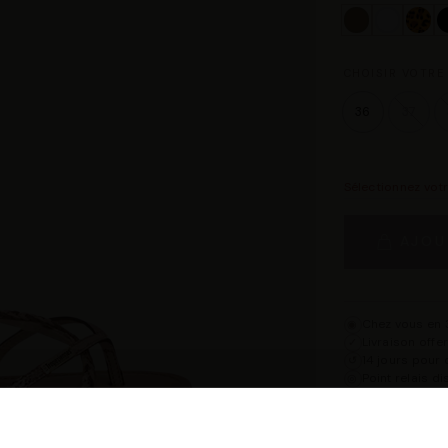
CHOISIR VOTRE 
36
37
Sélectionnez vot
AJOU
Chez vous en 3
◉
Livraison offe
✓
14 jours pour 
↺
Point relais d
◎
Description