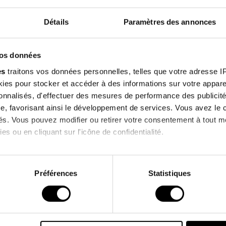
Composition
Détails
Paramètres des annonces
Inscrivez-v
Qualités Envi
vos données
notre newsl
es
traitons vos données personnelles, telles que votre adresse IP,
es pour stocker et accéder à des informations sur votre appareil
et profitez de -10% su
sonnalisés, d'effectuer des mesures de performance des publicité
prochaine comman
lients qui ont acheté ce produit ont également a
e, favorisant ainsi le développement de services. Vous avez le ch
ités. Vous pouvez modifier ou retirer votre consentement à tout 
es ou en cliquant sur l'icône de confidentialité.
 !
PROMO !
J'accepte de recevoir des informations 
imerions également :
commerciales de la marque.
ns sur votre localisation géographique qui peuvent être précises 
Préférences
Statistiques
 en l'analysant activement pour en relever les caractéristiques s
*Hors promotions en cours.
aitement de vos données personnelles et définir vos préférences
er ou retirer votre consentement à tout moment à partir de la dé