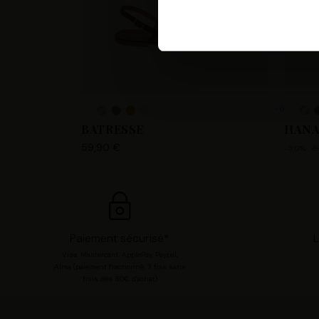
Les Tropeziennes par M. Belar
fournir, mettre à jour, améli
accéder et traiter des donnée
votre compte utilisateur tell
pour consentir à ces utilisa
+6
chaque catégorie de cookie e
BATRESSE
HAN
modifier vos préférences en 
59,90 €
5
-30%
Paiement sécurisé*
L
Visa, Mastercard, ApplePay, Paypal,
Alma (paiement fractionné, 3 fois sans
frais dès 80€ d'achat)