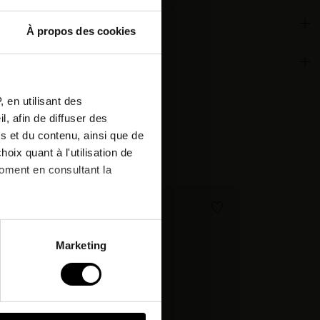
À propos des cookies
ous à
ronnementales
etter
 en utilisant des
, afin de diffuser des
r votre
s et du contenu, ainsi que de
de !*
cheté:
oix quant à l'utilisation de
moment en consultant la
PROMO !
& offres
à plusieurs mètres près
Marketing
pécifiques (empreintes
, reportez-vous à la
section «
claration sur les cookies.