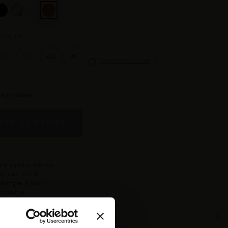
TAILLE :
38
39
40
41
Guide des tailles
re pointure
TER AU PANIER
 à 5 jours ouvrés
rte dès 100 €
changer d'avis
isponible