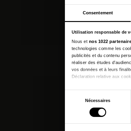
Consentement
Utilisation responsable de 
Nous et
nos 1022 partenair
technologies comme les cooki
publicités et du contenu per
Les c
réaliser des études d’audienc
vos données et à leurs final
Déclaration relative aux cooki
PROMO
Si vous le permettez, nous a
Sélection
Collecter des informatio
Nécessaires
du
Identifier votre appareil
consentement
digitales).
Pour en savoir plus sur le tr
Détails »
. Vous pouvez modifi