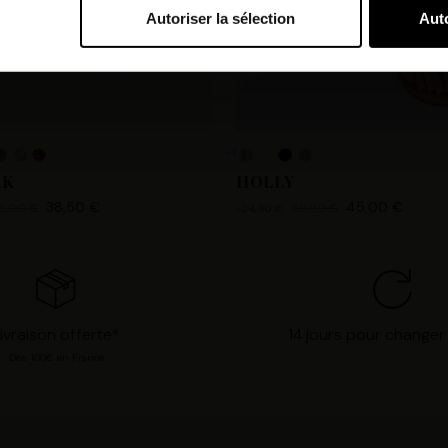
Autoriser la sélection
Auto
bi et nos partenaires souhaitons utiliser des cookies et des tec
orer nos services et personnaliser les annonces. Si vous l’accept
s personnelles telles que vos visites à ce site Web, les adresses
es que votre adresse e-mail et les identifiants des cookies. Vous
tions, de « Refuser » pour vous y opposer ou de sélectionner vo
+4
n cliquant sur « Valider la sélection » pour valider vos options
AK
HOLLY
consultant notre page
Gestion des cookies
.
38,50 €
45,00 €
5,00 €
69,90 €
-24,90 €
ivraison offerte*
14 jours pour changer 
Dès 100€ en France