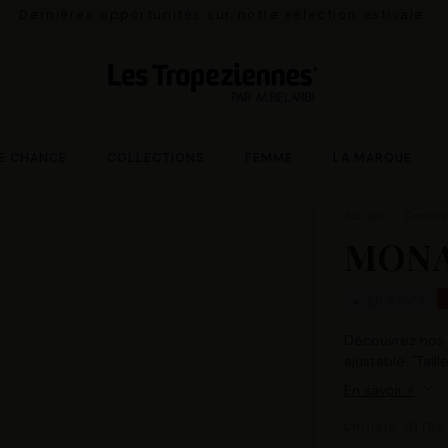
Dernières opportunités sur notre sélection estivale.
E CHANCE
COLLECTIONS
FEMME
LA MARQUE
Accueil
Femme
MONA
EN STOCK
Découvrez nos 
ajustable. "Tail
En savoir +
CHOISIR VOTRE