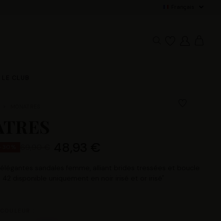
Paiement 3x s
LE CLUB
MONATRES
TRES
48,93 €
69,90 €
-30%
élégantes sandales femme, alliant brides tressées et boucle
le 42 disponible uniquement en noir irisé et or irisé"
 COULEUR :