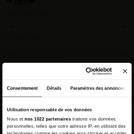
CHOISIR VOTRE TAILLE :
Guide des tailles
Chez vous en 3 à 5 jours ouvrés
◉
Livraison offerte dès 100 €
✓
14 jours pour changer d'avis
↺
Point relais disponible
◎
Consentement
Détails
Paramètres des annonces
Description
Utilisation responsable de vos données
Composition
Nous et
nos 1022 partenaires
traitons vos données
personnelles, telles que votre adresse IP, en utilisant des
Qualités Environnementales
technologies comme les cookies pour stocker et accéder