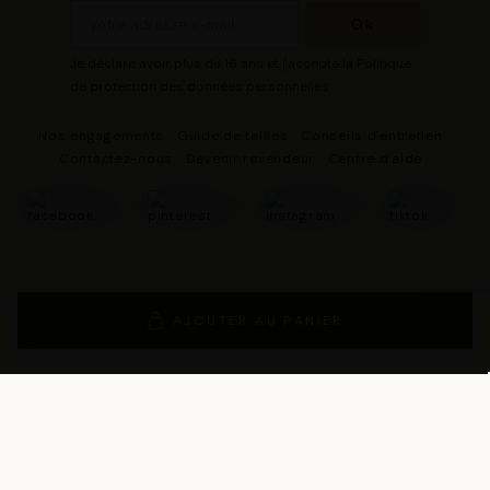
Je déclare avoir plus de 16 ans et j'accepte la Politique
de protection des données personnelles
Nos engagements
Guide de tailles
Conseils d'entretien
Contactez-nous
Devenir revendeur
Centre d'aide
© 2026 - DRESCO Tous droits réservés
Mentions légales
AJOUTER AU PANIER
Gestion des cookies
Politique de protection des données personnelles
Conditions Générales de Vente
Conditions Générales d'Utilisation
Conditions générales d'utilisation du programme de fidélité