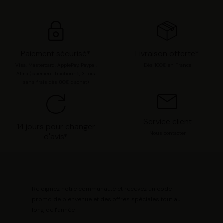
options. Vous pouvez à tout moment modifier vos
préférences en consultant notre page
Gestion des
cookies
.
Paiement sécurisé*
Livraison offerte*
Visa, Mastercard, ApplePay, Paypal,
Dès 100€ en France
Alma (paiement fractionné, 3 fois
sans frais dès 80€ d'achat)
Service client
14 jours pour changer
Nous contacter
d'avis*
Rejoignez notre communauté et recevez un code
promo de bienvenue et des offres spéciales tout au
long de l'année !