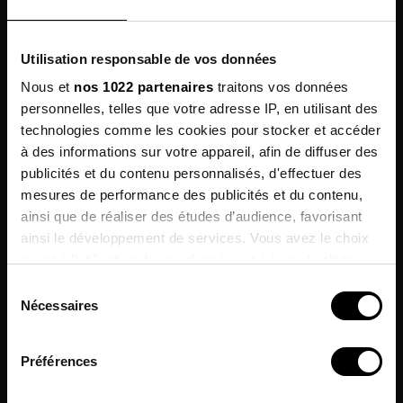
Utilisation responsable de vos données
Nous et
nos 1022 partenaires
traitons vos données
personnelles, telles que votre adresse IP, en utilisant des
technologies comme les cookies pour stocker et accéder
à des informations sur votre appareil, afin de diffuser des
publicités et du contenu personnalisés, d'effectuer des
mesures de performance des publicités et du contenu,
Inscrivez-vous à
ainsi que de réaliser des études d’audience, favorisant
notre newsletter
ainsi le développement de services. Vous avez le choix
quant à l'utilisation de vos données et à leurs finalités.
et profitez de -10% sur votre
prochaine commande !*
Vous pouvez modifier ou retirer votre consentement à
Sélection
tout moment en consultant la Déclaration relative aux
Nécessaires
du
cookies ou en cliquant sur l'icône de confidentialité.
DIMITRI pour ajouter des paillettes à vos looks
J'accepte de recevoir des informations & offres
consentement
commerciales de la marque.
Préférences
Si vous le permettez, nous aimerions également :
*Hors promotions en cours.
Collecter des informations sur votre localisation