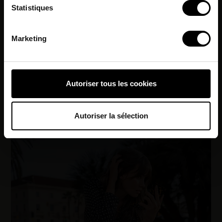
Statistiques
géographique qui peuvent être précises à plusieurs
mètres près
Identifier votre appareil en l'analysant activement
Marketing
pour en relever les caractéristiques spécifiques
(empreintes digitales).
Pour en savoir plus sur le traitement de vos données
Autoriser tous les cookies
personnelles et définir vos préférences, reportez-vous à
la
section « Détails »
. Vous pouvez modifier ou retirer
votre consentement à tout moment à partir de la
Autoriser la sélection
déclaration sur les cookies.
Les Tropeziennes par M. Belarbi et nos
partenaires souhaitons utiliser des cookies et des
technologies similaires pour fournir, mettre à jour,
améliorer nos services et personnaliser les annonces. Si
vous l’acceptez, nous pourrons stocker, accéder et
traiter des données personnelles telles que vos visites à
ce site Web, les adresses IP, les informations de votre