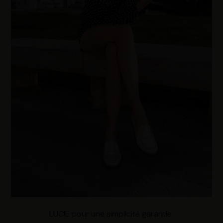
compte utilisateur telles que votre adresse e-mail et les
identifiants des cookies. Vous avez le choix
d’« Accepter » pour consentir à ces utilisations, de
« Refuser » pour vous y opposer ou de sélectionner vos
préférences concernant chaque catégorie de cookie en
cliquant sur « Valider la sélection » pour valider vos
options. Vous pouvez à tout moment modifier vos
préférences en consultant notre page
Gestion des
cookies
.
LUCIE pour une simplicité garantie