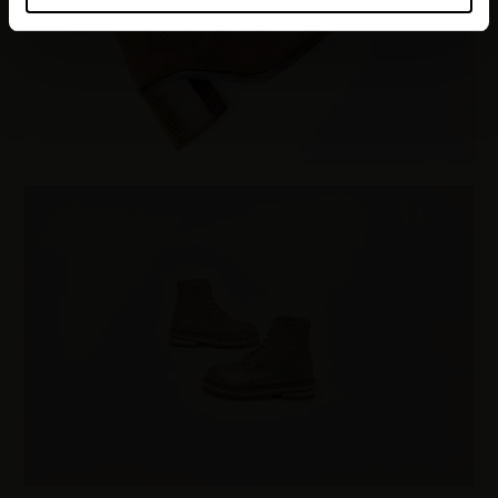
Les Tropeziennes par M. Belarbi et nos
partenaires souhaitons utiliser des cookies et des
technologies similaires pour fournir, mettre à jour,
améliorer nos services et personnaliser les annonces. Si
vous l’acceptez, nous pourrons stocker, accéder et
traiter des données personnelles telles que vos visites à
ce site Web, les adresses IP, les informations de votre
compte utilisateur telles que votre adresse e-mail et les
identifiants des cookies. Vous avez le choix
d’« Accepter » pour consentir à ces utilisations, de
« Refuser » pour vous y opposer ou de sélectionner vos
préférences concernant chaque catégorie de cookie en
cliquant sur « Valider la sélection » pour valider vos
options. Vous pouvez à tout moment modifier vos
préférences en consultant notre page
Gestion des
cookies
.