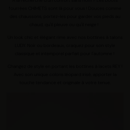
À la recherche d'un confort sans nom ? Les boots
fourrées CHIMETS sont là pour vous ! Douces comme
des chaussons, portez-les pour garder vos pieds au
chaud, qu'il pleuve ou qu'il neige !
Un look chic et élégant rime avec nos bottines à talons
LUDY. Noir ou bordeaux, craquez pour son style
classique et intemporel parfait pour l'automne !
Changez de style en portant les bottines à lacets REY !
Avec son unique coloris léopard irisé, apporter la
touche tendance et originale à votre tenue.