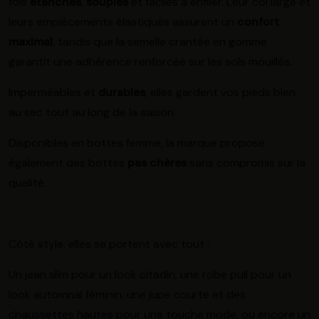
fois
étanches
,
souples
et faciles à enfiler. Leur col large et
leurs empiècements élastiqués assurent un
confort
maximal
, tandis que la semelle crantée en gomme
garantit une adhérence renforcée sur les sols mouillés.
Imperméables et
durables
, elles gardent vos pieds bien
au sec tout au long de la saison.
Disponibles en bottes femme, la marque propose
également des bottes
pas chères
sans compromis sur la
qualité.
Côté style, elles se portent avec tout :
Un jean slim pour un look citadin, une robe pull pour un
look automnal féminin, une jupe courte et des
chaussettes hautes pour une touche mode, ou encore un