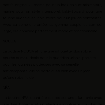
motifs originaux : crème pour un look chic et minimaliste,
marine pour un style intemporel, kaki-léopard pour une
touche audacieuse, noir-zèbre pour un jeu de contrastes.
Avec sa semelle crantée, sa gomme souple et son col
large, elle combine parfaitement mode et fonctionnalité.
NOUGAT
La bottine NOUGA affiche une silhouette plus sobre,
épurée
et
mat
. Idéale pour le quotidien urbain, parfaite
pour les journées pluvieuses avec sa
semelle
antidérapante
, elle se porte aussi bien avec un jean
qu’une robe fluide.
NÉA
La bottine NÉA, quant à elle, mise sur une allure chic avec
une tige brillante et un élastique contrasté. En plus de