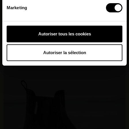
Identifier votre appareil en l'analysant activement
Marketing
pour en relever les caractéristiques spécifiques
(empreintes digitales).
Pour en savoir plus sur le traitement de vos données
Autoriser tous les cookies
personnelles et définir vos préférences, reportez-vous à
la
section « Détails »
. Vous pouvez modifier ou retirer
votre consentement à tout moment à partir de la
Autoriser la sélection
déclaration sur les cookies.
Les Tropeziennes par M. Belarbi et nos
partenaires souhaitons utiliser des cookies et des
technologies similaires pour fournir, mettre à jour,
améliorer nos services et personnaliser les annonces. Si
vous l’acceptez, nous pourrons stocker, accéder et
traiter des données personnelles telles que vos visites à
ce site Web, les adresses IP, les informations de votre
compte utilisateur telles que votre adresse e-mail et les
identifiants des cookies. Vous avez le choix