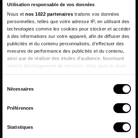
Utilisation responsable de vos données
Nous et
nos 1022 partenaires
traitons vos données
personnelles, telles que votre adresse IP, en utilisant des
technologies comme les cookies pour stocker et accéder
à des informations sur votre appareil, afin de diffuser des
publicités et du contenu personnalisés, d'effectuer des
mesures de performance des publicités et du contenu,
Inscrivez-vous à
ainsi que de réaliser des études d’audience, favorisant
notre newsletter
ainsi le développement de services. Vous avez le choix
quant à l'utilisation de vos données et à leurs finalités.
et profitez de -10% sur votre
prochaine commande !*
Vous pouvez modifier ou retirer votre consentement à
Sélection
tout moment en consultant la Déclaration relative aux
Nécessaires
du
cookies ou en cliquant sur l'icône de confidentialité.
J'accepte de recevoir des informations & offres
consentement
commerciales de la marque.
Préférences
Si vous le permettez, nous aimerions également :
*Hors promotions en cours.
Collecter des informations sur votre localisation
Statistiques
géographique qui peuvent être précises à plusieurs
mètres près