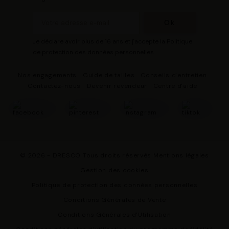
identifiants des cookies. Vous avez le choix
d’« Accepter » pour consentir à ces utilisations, de
« Refuser » pour vous y opposer ou de sélectionner vos
Je déclare avoir plus de 16 ans et j'accepte la Politique
préférences concernant chaque catégorie de cookie en
de protection des données personnelles
cliquant sur « Valider la sélection » pour valider vos
options. Vous pouvez à tout moment modifier vos
Nos engagements
Guide de tailles
Conseils d'entretien
préférences en consultant notre page
Gestion des
Contactez-nous
Devenir revendeur
Centre d'aide
cookies
.
© 2026 - DRESCO Tous droits réservés
Mentions légales
Gestion des cookies
Politique de protection des données personnelles
Conditions Générales de Vente
Conditions Générales d'Utilisation