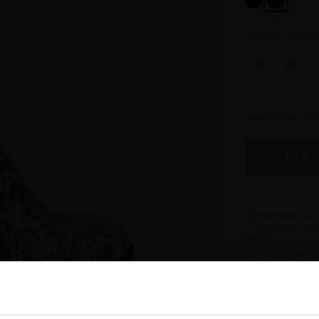
CHOOSE YOUR S
36
37
Sélectionnez vot
ADD 
Chez vous en 3
◉
Livraison offe
✓
14 jours pour 
↺
Point relais d
◎
Description