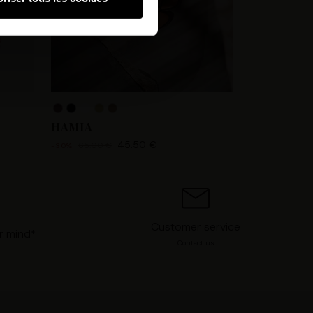
hnologies similaires pour
ez, nous pourrons stocker,
 IP, les informations de
 avez le choix d’« Accepter »
s préférences concernant
. Vous pouvez à tout moment
HAMIA
45.50 €
65.00 €
-30%
Customer service
r mind*
Contact us