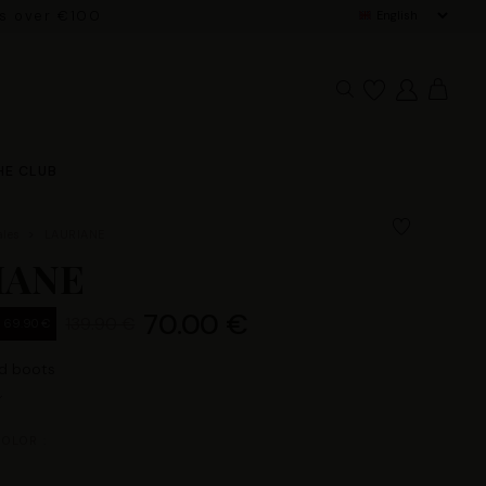
rs over €100
HE CLUB
ales
LAURIANE
IANE
70.00 €
139.90 €
- 69.90 €
d boots
OLOR :