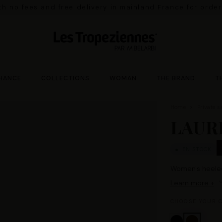
ith no fees and free delivery in mainland France for orde
HANCE
COLLECTIONS
WOMAN
THE BRAND
T
Home
Private s
LAUR
EN STOCK
Women's heele
Learn more +
CHOOSE YOUR C