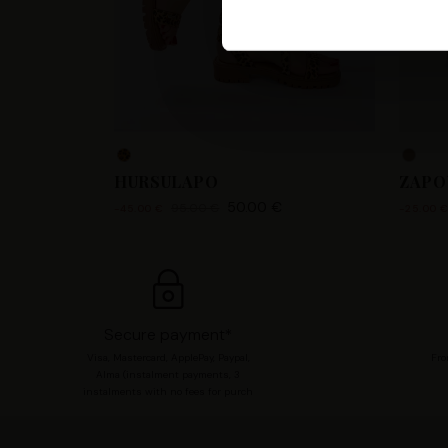
Les Tropeziennes par M. Belar
fournir, mettre à jour, améli
accéder et traiter des donnée
votre compte utilisateur tell
pour consentir à ces utilisa
chaque catégorie de cookie e
modifier vos préférences en 
HURSULAPO
ZAPO
50.00 €
95.00 €
-45.00 €
-25.00 
Secure payment*
Visa, Mastercard, ApplePay, Paypal,
Fro
Alma (instalment payments, 3
instalments with no fees for purch