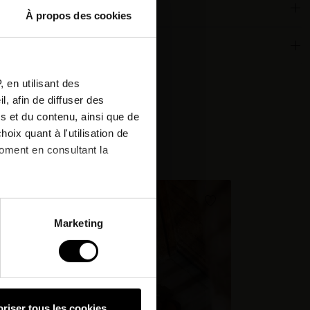
À propos des cookies
or
 qualities
tter
 en utilisant des
, afin de diffuser des
r next
s et du contenu, ainsi que de
oix quant à l'utilisation de
:
moment en consultant la
PROMO !
nd.
à plusieurs mètres près
Marketing
pécifiques (empreintes
, reportez-vous à la
section «
claration sur les cookies.
riser tous les cookies