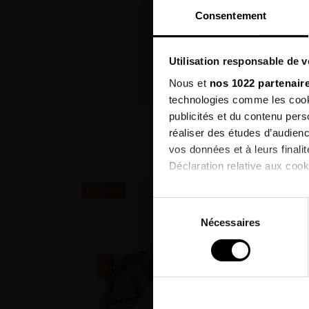
Consentement
Utilisation responsable de 
Nous et
nos 1022 partenair
technologies comme les cooki
publicités et du contenu per
réaliser des études d’audienc
vos données et à leurs final
Déclaration relative aux cooki
PROMO !
PROMO
Si vous le permettez, nous a
Sélection
Collecter des informatio
Nécessaires
du
Identifier votre appareil
consentement
digitales).
Pour en savoir plus sur le tr
Détails »
. Vous pouvez modifi