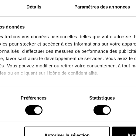
Features
Détails
Paramètres des annonces
Sign up f
Environmental
vos données
our newsle
es
traitons vos données personnelles, telles que votre adresse IP,
es pour stocker et accéder à des informations sur votre appareil
enjoy 10% off on you
sonnalisés, d'effectuer des mesures de performance des publicité
order !
e, favorisant ainsi le développement de services. Vous avez le ch
Customers who bought this product also bought
ités. Vous pouvez modifier ou retirer votre consentement à tout 
es ou en cliquant sur l'icône de confidentialité.
I agree to receive information
 !
PROMO !
imerions également :
& commercial offers from the bra
ns sur votre localisation géographique qui peuvent être précises 
Préférences
Statistiques
 en l'analysant activement pour en relever les caractéristiques s
*Excluding current promotions.
aitement de vos données personnelles et définir vos préférences
er ou retirer votre consentement à tout moment à partir de la dé
Autoriser la sélection
Auto