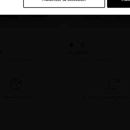
bi et nos partenaires souhaitons utiliser des cookies et des tec
orer nos services et personnaliser les annonces. Si vous l’accept
s personnelles telles que vos visites à ce site Web, les adresses
es que votre adresse e-mail et les identifiants des cookies. Vous
tions, de « Refuser » pour vous y opposer ou de sélectionner vo
n cliquant sur « Valider la sélection » pour valider vos options
consultant notre page
Gestion des cookies
.
Y
HAMESS
50.00 €
48.93 €
75.00 €
69.90 €
€
-30%
Free delivery*
14 days to change you
m €100 purchase in France