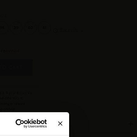
IZE :
38
39
40
41
Size guide
re pointure
TO CART
 à 5 jours ouvrés
rte dès 100 €
changer d'avis
isponible