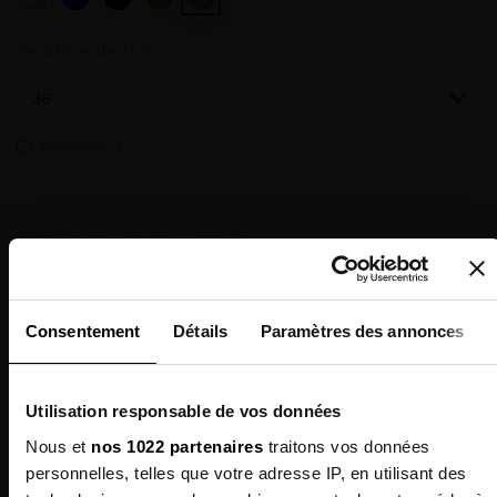
CHOOSE YOUR SIZE :
Size guide
Chez vous en 3 à 5 jours ouvrés
◉
Livraison offerte dès 100 €
✓
14 jours pour changer d'avis
↺
Point relais disponible
◎
Consentement
Détails
Paramètres des annonces
Description
Utilisation responsable de vos données
Features
Nous et
nos 1022 partenaires
traitons vos données
personnelles, telles que votre adresse IP, en utilisant des
Environmental qualities