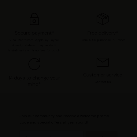
moment modifier vos préférences en consultant notre
page
Gestion des cookies
.
Secure payment*
Free delivery*
Visa, Mastercard, ApplePay, Paypal,
From €100 purchase in France
Alma (instalment payments, 3
instalments with no fees for purch
Customer service
14 days to change your
Contact us
mind*
Join our community and receive a welcome promo
code and special offers all year round!