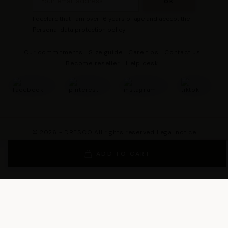
I declare that I am over 16 years of age and accept the
Personal data protection policy
Our commitments
Size guide
Care tips
Contact us
Become reseller
Help desk
© 2026 - DRESCO All rights reserved
Legal notice
Cookie management
Personal data protection policy
ADD TO CART
General Terms and Conditions of Sales
General Conditions of Use
General terms and conditions of use of the loyalty program
Legal Guarantee Notice