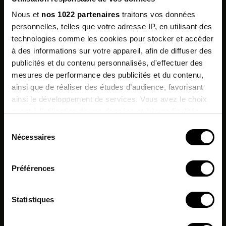
Nous et
nos 1022 partenaires
traitons vos données
personnelles, telles que votre adresse IP, en utilisant des
technologies comme les cookies pour stocker et accéder
Customers who bought this product also
à des informations sur votre appareil, afin de diffuser des
bought:
publicités et du contenu personnalisés, d'effectuer des
mesures de performance des publicités et du contenu,
Sign up for
ainsi que de réaliser des études d’audience, favorisant
our newsletter
ainsi le développement de services. Vous avez le choix
PROMO !
quant à l'utilisation de vos données et à leurs finalités.
enjoy 10% off on your next
order !
Vous pouvez modifier ou retirer votre consentement à
Sélection
tout moment en consultant la Déclaration relative aux
Nécessaires
du
cookies ou en cliquant sur l'icône de confidentialité.
I agree to receive information
consentement
& commercial offers from the brand.
Préférences
Si vous le permettez, nous aimerions également :
*Excluding current promotions.
Collecter des informations sur votre localisation
Statistiques
géographique qui peuvent être précises à plusieurs
mètres près