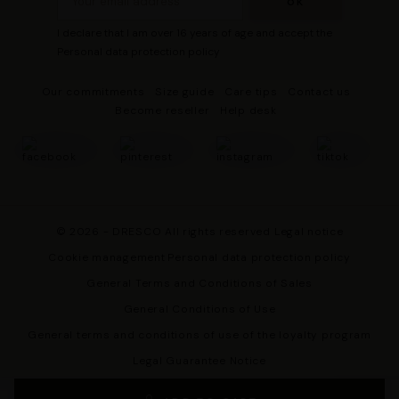
I declare that I am over 16 years of age and accept the
Personal data protection policy
Our commitments
Size guide
Care tips
Contact us
Become reseller
Help desk
© 2026 - DRESCO All rights reserved
Legal notice
Cookie management
Personal data protection policy
General Terms and Conditions of Sales
General Conditions of Use
General terms and conditions of use of the loyalty program
Legal Guarantee Notice