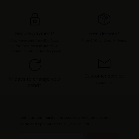
« Refuser » pour vous y opposer ou de sélectionner vos
préférences concernant chaque catégorie de cookie en
cliquant sur « Valider la sélection » pour valider vos
options. Vous pouvez à tout moment modifier vos
Secure payment*
Free delivery*
préférences en consultant notre page
Gestion des
Visa, Mastercard, ApplePay, Paypal,
From €100 purchase in France
cookies
.
Alma (instalment payments, 3
instalments with no fees for purch
Customer service
14 days to change your
Contact us
mind*
Join our community and receive a welcome promo
code and special offers all year round!