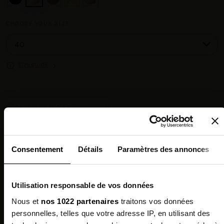
CHOOSE YOUR SIZE :
Size guide
Chez vous en 3 à 5 jours ouvrés
◉
Livraison offerte dès 100 €
✓
14 jours pour changer d'avis
↺
Point relais disponible
◎
Consentement
Détails
Paramètres des annonces
Description
Utilisation responsable de vos données
Features
Nous et
nos 1022 partenaires
traitons vos données
personnelles, telles que votre adresse IP, en utilisant des
Environmental qualities