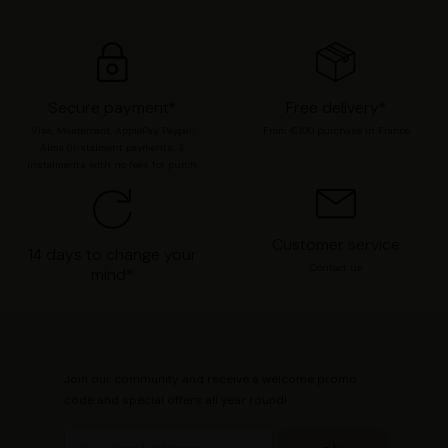
moment modifier vos préférences en consultant notre
page
Gestion des cookies
.
Secure payment*
Free delivery*
Visa, Mastercard, ApplePay, Paypal,
From €100 purchase in France
Alma (instalment payments, 3
instalments with no fees for purch
Customer service
14 days to change your
Contact us
mind*
Join our community and receive a welcome promo
code and special offers all year round!