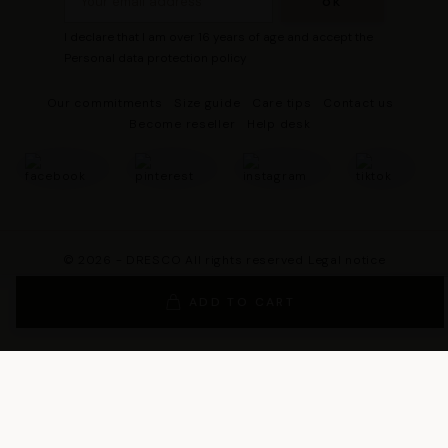
I declare that I am over 16 years of age and accept the
Personal data protection policy
Our commitments
Size guide
Care tips
Contact us
Become reseller
Help desk
© 2026 - DRESCO All rights reserved
Legal notice
Cookie management
Personal data protection policy
ADD TO CART
General Terms and Conditions of Sales
General Conditions of Use
General terms and conditions of use of the loyalty program
Legal Guarantee Notice