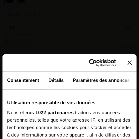
CHOOSE YOUR SIZE :
Size guide
Chez vous en 3 à 5 jours ouvrés
◉
Livraison offerte dès 100 €
✓
14 jours pour changer d'avis
↺
Consentement
Détails
Paramètres des annonces
Point relais disponible
◎
Utilisation responsable de vos données
Description
Nous et
nos 1022 partenaires
traitons vos données
personnelles, telles que votre adresse IP, en utilisant des
Features
technologies comme les cookies pour stocker et accéder
à des informations sur votre appareil, afin de diffuser des
Environmental qualities