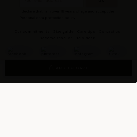
I declare that I am over 16 years of age and accept the
Personal data protection policy
Our commitments
Size guide
Care tips
Contact us
Become reseller
Help desk
ADD TO CART
© 2026 - DRESCO All rights reserved
Legal notice
Cookie management
Personal data protection policy
General Terms and Conditions of Sales
General Conditions of Use
General terms and conditions of use of the loyalty program
Legal Guarantee Notice