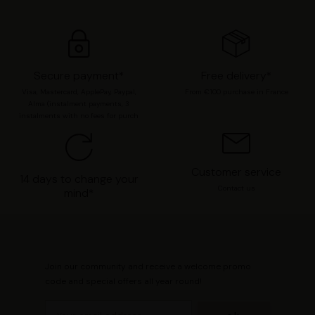
préférences en consultant notre page
Gestion des
cookies
.
Secure payment*
Free delivery*
Visa, Mastercard, ApplePay, Paypal,
From €100 purchase in France
Alma (instalment payments, 3
instalments with no fees for purch
Customer service
14 days to change your
Contact us
mind*
Join our community and receive a welcome promo
code and special offers all year round!