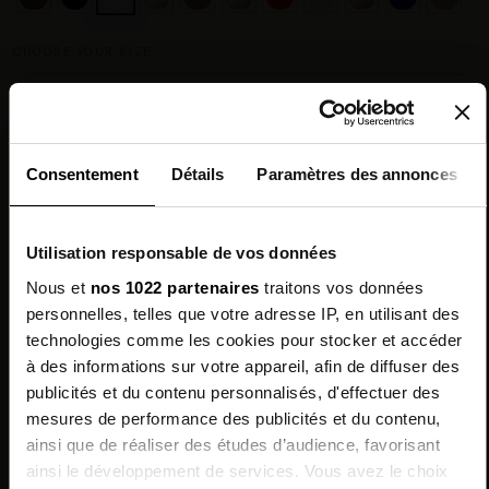
CHOOSE YOUR SIZE :
Size guide
Consentement
Détails
Paramètres des annonces
Chez vous en 3 à 5 jours ouvrés
◉
Utilisation responsable de vos données
Livraison offerte dès 100 €
✓
14 jours pour changer d'avis
↺
Nous et
nos 1022 partenaires
traitons vos données
Point relais disponible
◎
personnelles, telles que votre adresse IP, en utilisant des
technologies comme les cookies pour stocker et accéder
à des informations sur votre appareil, afin de diffuser des
Description
publicités et du contenu personnalisés, d'effectuer des
mesures de performance des publicités et du contenu,
Features
Sign up for
ainsi que de réaliser des études d’audience, favorisant
our newsletter
ainsi le développement de services. Vous avez le choix
Environmental qualities