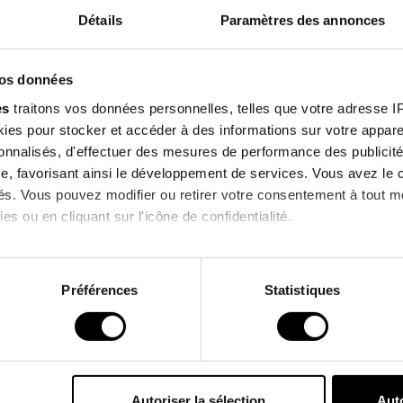
Features
Détails
Paramètres des annonces
Sign up f
Environmental
vos données
our newsle
es
traitons vos données personnelles, telles que votre adresse IP,
es pour stocker et accéder à des informations sur votre appareil
enjoy 10% off on you
sonnalisés, d'effectuer des mesures de performance des publicité
order !
e, favorisant ainsi le développement de services. Vous avez le ch
Customers who bought this product also bought
ités. Vous pouvez modifier ou retirer votre consentement à tout 
es ou en cliquant sur l'icône de confidentialité.
I agree to receive information
 !
PROMO !
imerions également :
& commercial offers from the bra
ns sur votre localisation géographique qui peuvent être précises 
Préférences
Statistiques
 en l'analysant activement pour en relever les caractéristiques s
*Excluding current promotions.
aitement de vos données personnelles et définir vos préférences
er ou retirer votre consentement à tout moment à partir de la dé
Autoriser la sélection
Auto