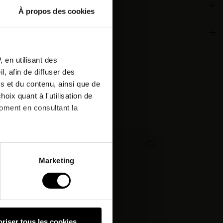
À propos des cookies
or
 qualities
tter
 en utilisant des
, afin de diffuser des
r next
s et du contenu, ainsi que de
oix quant à l'utilisation de
:
moment en consultant la
nd.
à plusieurs mètres près
Marketing
pécifiques (empreintes
, reportez-vous à la
section «
claration sur les cookies.
riser tous les cookies