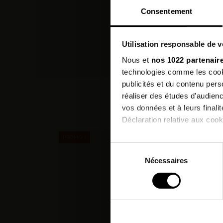
Consentement
Utilisation responsable de 
Nous et
nos 1022 partenair
technologies comme les cooki
publicités et du contenu per
réaliser des études d’audienc
vos données et à leurs final
Déclaration relative aux cooki
PROMO !
PROMO
Si vous le permettez, nous a
Sélection
Collecter des informatio
Nécessaires
du
Identifier votre appareil
consentement
digitales).
Pour en savoir plus sur le tr
Détails »
. Vous pouvez modifi