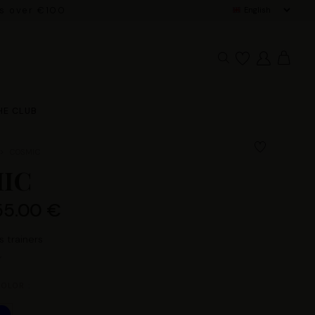
rs over €100
HE CLUB
COSMIC
IC
55.00 €
 trainers
OLOR :