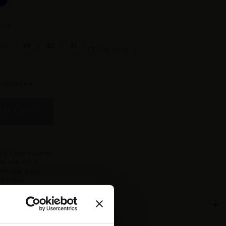
IZE :
38
39
40
41
Size guide
re pointure
TO CART
 à 5 jours ouvrés
rte dès 100 €
changer d'avis
isponible