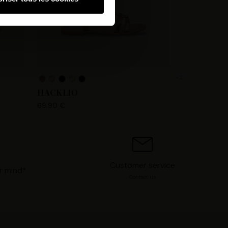
hnologies similaires pour
ez, nous pourrons stocker,
 IP, les informations de
 avez le choix d’« Accepter »
s préférences concernant
. Vous pouvez à tout moment
+2
HACKLIO
69.90 €
Customer service
r mind*
Contact us