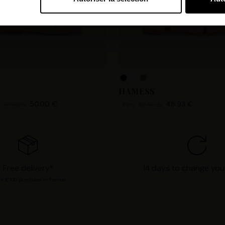
bi et nos partenaires souhaitons utiliser des cookies et des tec
orer nos services et personnaliser les annonces. Si vous l’accept
s personnelles telles que vos visites à ce site Web, les adresses
es que votre adresse e-mail et les identifiants des cookies. Vous
tions, de « Refuser » pour vous y opposer ou de sélectionner vo
n cliquant sur « Valider la sélection » pour valider vos options
consultant notre page
Gestion des cookies
.
HAMESS
50.00 €
48.93 €
79.90 €
69.90 €
-30%
Free delivery*
14 days to change you
m €100 purchase in France