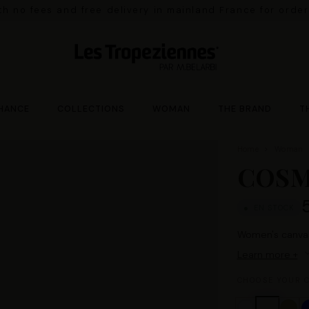
ith no fees and free delivery in mainland France for orde
HANCE
COLLECTIONS
WOMAN
THE BRAND
T
Home
Woman
COSM
EN STOCK
Women's canvas
Learn more +
CHOOSE YOUR C