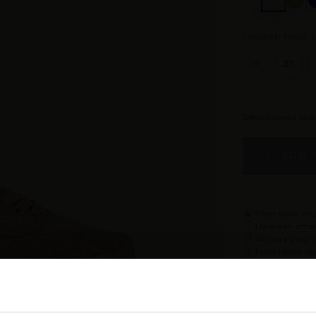
CHOOSE YOUR S
36
37
Sélectionnez vot
ADD 
Chez vous en 3
◉
Livraison offe
✓
14 jours pour 
↺
Point relais d
◎
Description