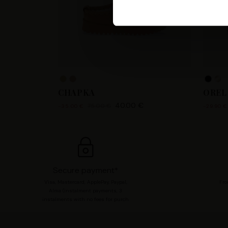
Les Tropeziennes par M. Belar
fournir, mettre à jour, améli
accéder et traiter des donnée
votre compte utilisateur tell
pour consentir à ces utilisa
chaque catégorie de cookie e
modifier vos préférences en 
CHAPKA
OREL
40.00 €
75.00 €
-35.00 €
-29.90 €
Secure payment*
Visa, Mastercard, ApplePay, Paypal,
Fro
Alma (instalment payments, 3
instalments with no fees for purch