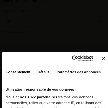
CHOOSE YOUR SIZE :
Size guide
Chez vous en 3 à 5 jours ouvrés
◉
Livraison offerte dès 100 €
✓
14 jours pour changer d'avis
↺
Point relais disponible
◎
Consentement
Détails
Paramètres des annonces
Description
Utilisation responsable de vos données
Features
Nous et
nos 1022 partenaires
traitons vos données
personnelles, telles que votre adresse IP, en utilisant des
Environmental qualities