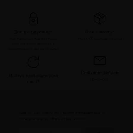
moment modifier vos préférences en consultant notre
page
Gestion des cookies
.
Secure payment*
Free delivery*
Visa, Mastercard, ApplePay, Paypal,
From €100 purchase in France
Alma (instalment payments, 3
instalments with no fees for purch
Customer service
14 days to change your
Contact us
mind*
Join our community and receive a welcome promo
code and special offers all year round!