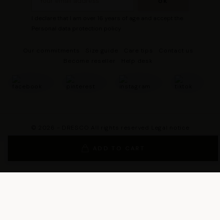
I declare that I am over 16 years of age and accept the
Personal data protection policy
Our commitments
Size guide
Care tips
Contact us
Become reseller
Help desk
© 2026 - DRESCO All rights reserved
Legal notice
Cookie management
Personal data protection policy
ADD TO CART
General Terms and Conditions of Sales
General Conditions of Use
General terms and conditions of use of the loyalty program
Legal Guarantee Notice