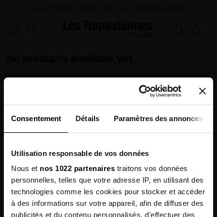
Last-minute offers on our summer range.
Pay
No products available yet
Stay tuned! More products will be shown here as they are
added.
Consentement
Détails
Paramètres des annonces
Secure payment*
Free delivery*
Utilisation responsable de vos données
Visa, Mastercard, ApplePay, Paypal,
From €100 purchase in France
Alma (instalment payments, 3
Nous et
nos 1022 partenaires
traitons vos données
instalments with no fees for purch
personnelles, telles que votre adresse IP, en utilisant des
technologies comme les cookies pour stocker et accéder
à des informations sur votre appareil, afin de diffuser des
Customer service
14 days to change your
publicités et du contenu personnalisés, d'effectuer des