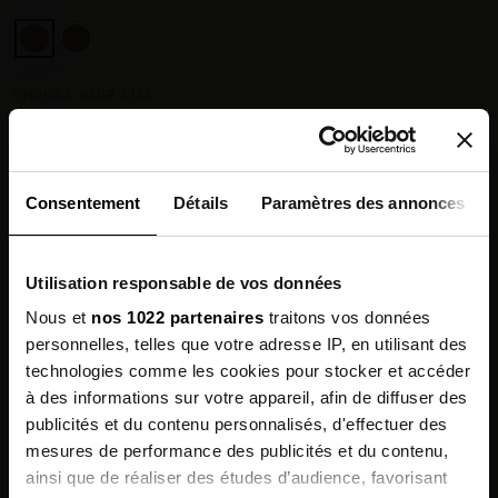
CHOOSE YOUR SIZE :
Size guide
Consentement
Détails
Paramètres des annonces
Paiement en 3× sans frais dès 80 € avec Alma
Utilisation responsable de vos données
Nous et
nos 1022 partenaires
traitons vos données
Chez vous en 3 à 5 jours ouvrés
◉
personnelles, telles que votre adresse IP, en utilisant des
Livraison offerte dès 100 €
✓
14 jours pour changer d'avis
↺
technologies comme les cookies pour stocker et accéder
Point relais disponible
◎
à des informations sur votre appareil, afin de diffuser des
publicités et du contenu personnalisés, d'effectuer des
mesures de performance des publicités et du contenu,
Description
Sign up for
ainsi que de réaliser des études d’audience, favorisant
our newsletter