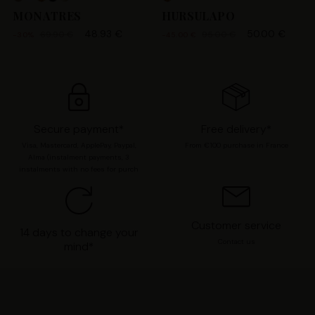
MONATRES
HURSULAPO
48.93 €
50.00 €
69.90 €
95.00 €
-30%
-45.00 €
Secure payment*
Free delivery*
Visa, Mastercard, ApplePay, Paypal,
From €100 purchase in France
Alma (instalment payments, 3
instalments with no fees for purch
Customer service
14 days to change your
Contact us
mind*