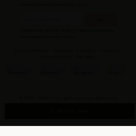
code and special offers all year round!
I declare that I am over 16 years of age and accept the
Personal data protection policy
Our commitments
Size guide
Care tips
Contact us
Become reseller
Help desk
© 2026 - DRESCO All rights reserved
Legal notice
Cookie management
Personal data protection policy
ADD TO CART
General Terms and Conditions of Sales
General Conditions of Use
General terms and conditions of use of the loyalty program