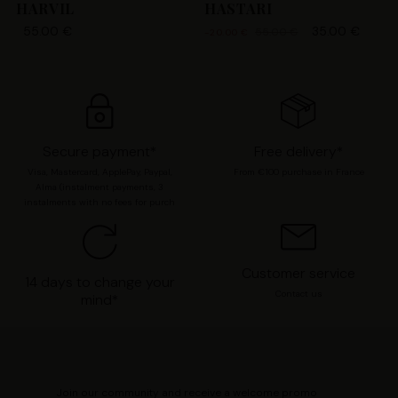
chaque catégorie de cookie en cliquant sur « Valider la
HARVIL
HASTARI
sélection » pour valider vos options. Vous pouvez à tout
55.00 €
35.00 €
55.00 €
-20.00 €
moment modifier vos préférences en consultant notre
page
Gestion des cookies
.
Secure payment*
Free delivery*
Visa, Mastercard, ApplePay, Paypal,
From €100 purchase in France
Alma (instalment payments, 3
instalments with no fees for purch
Customer service
14 days to change your
Contact us
mind*
Join our community and receive a welcome promo