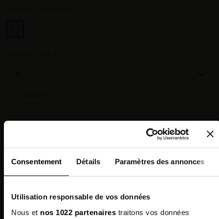
CHOOSE YOUR COLOR :
CHOOSE YOUR SIZE :
Size guide
Chez vous en 3 à 5 jours ouvrés
◉
Livraison offerte dès 100 €
✓
14 jours pour changer d'avis
↺
Consentement
Détails
Paramètres des annonces
Point relais disponible
◎
Description
Utilisation responsable de vos données
Nous et
nos 1022 partenaires
traitons vos données