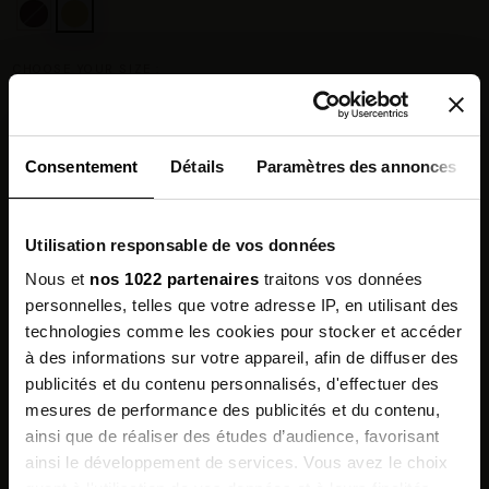
CHOOSE YOUR SIZE :
Size guide
Consentement
Détails
Paramètres des annonces
Utilisation responsable de vos données
Chez vous en 3 à 5 jours ouvrés
◉
Livraison offerte dès 100 €
✓
Nous et
nos 1022 partenaires
traitons vos données
14 jours pour changer d'avis
↺
personnelles, telles que votre adresse IP, en utilisant des
Point relais disponible
◎
technologies comme les cookies pour stocker et accéder
à des informations sur votre appareil, afin de diffuser des
publicités et du contenu personnalisés, d'effectuer des
Description
mesures de performance des publicités et du contenu,
Sign up for
ainsi que de réaliser des études d’audience, favorisant
Features
our newsletter
ainsi le développement de services. Vous avez le choix
quant à l'utilisation de vos données et à leurs finalités.
enjoy 10% off on your next