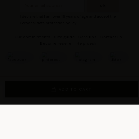
I declare that I am over 16 years of age and accept the
Personal data protection policy
Our commitments
Size guide
Care tips
Contact us
Become reseller
Help desk
© 2026 - DRESCO All rights reserved
Legal notice
ADD TO CART
Cookie management
Personal data protection policy
General Terms and Conditions of Sales
General Conditions of Use
General terms and conditions of use of the loyalty program
Les Tropeziennes par M. Belarbi
team wishes you a good shopping!