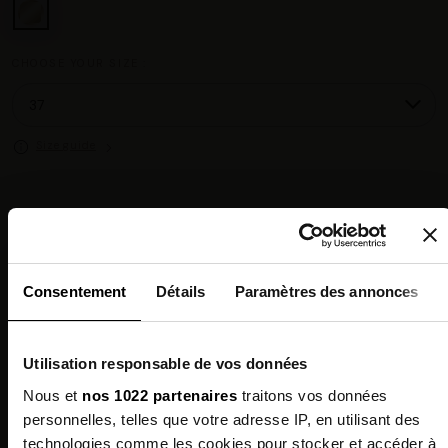
CHOOSE YOUR SIZE :
Size guide
Chez vous en 3 à 5 jours ouvrés
◉
Livraison offerte dès 100 €
✓
14 jours pour changer d'avis
↺
Point relais disponible
◎
Consentement
Détails
Paramètres des annonces
Description
Utilisation responsable de vos données
Nous et
nos 1022 partenaires
traitons vos données
Features
personnelles, telles que votre adresse IP, en utilisant des
technologies comme les cookies pour stocker et accéder à