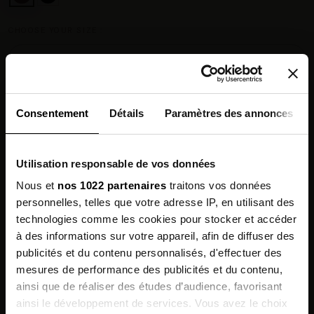
CHOOSE YOUR SIZE :
Size guide
Consentement
Détails
Paramètres des annonces
Paiement en 3× sans frais dès 80 € avec Alma
Utilisation responsable de vos données
Chez vous en 3 à 5 jours ouvrés
◉
Nous et
nos 1022 partenaires
traitons vos données
Livraison offerte dès 100 €
✓
14 jours pour changer d'avis
↺
personnelles, telles que votre adresse IP, en utilisant des
Point relais disponible
◎
technologies comme les cookies pour stocker et accéder
à des informations sur votre appareil, afin de diffuser des
publicités et du contenu personnalisés, d'effectuer des
Description
mesures de performance des publicités et du contenu,
Sign up for
ainsi que de réaliser des études d’audience, favorisant
our newsletter
Features
ainsi le développement de services. Vous avez le choix