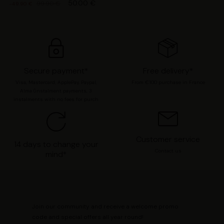
50.00 €
99.90 €
-49.90 €
Secure payment*
Free delivery*
Visa, Mastercard, ApplePay, Paypal,
From €100 purchase in France
Alma (instalment payments, 3
instalments with no fees for purch
Customer service
14 days to change your
Contact us
mind*
Join our community and receive a welcome promo
code and special offers all year round!