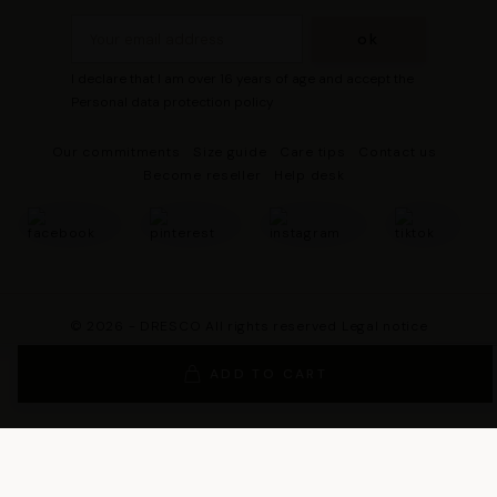
I declare that I am over 16 years of age and accept the
Personal data protection policy
Our commitments
Size guide
Care tips
Contact us
Become reseller
Help desk
© 2026 - DRESCO All rights reserved
Legal notice
Cookie management
Personal data protection policy
ADD TO CART
General Terms and Conditions of Sales
General Conditions of Use
General terms and conditions of use of the loyalty program
Legal Guarantee Notice