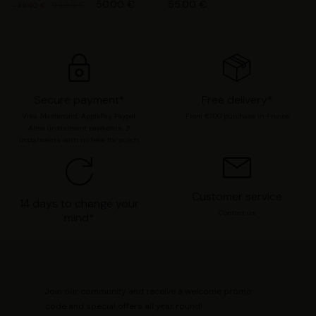
50.00 €
55.00 €
99.90 €
-49.90 €
sélection » pour valider vos options. Vous pouvez à tout
moment modifier vos préférences en consultant notre
page
Gestion des cookies
.
Secure payment*
Free delivery*
Visa, Mastercard, ApplePay, Paypal,
From €100 purchase in France
Alma (instalment payments, 3
instalments with no fees for purch
Customer service
14 days to change your
Contact us
mind*
Join our community and receive a welcome promo
code and special offers all year round!